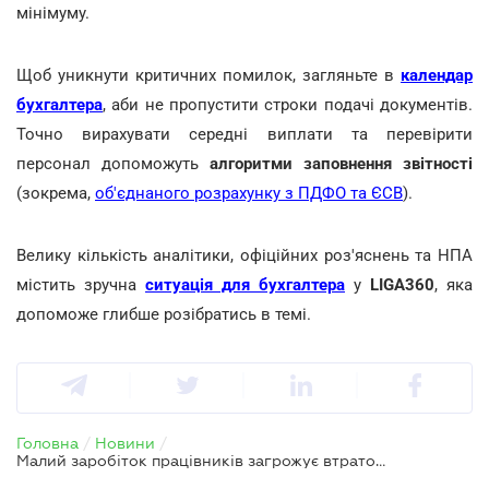
мінімуму.
Щоб уникнути критичних помилок, загляньте в
календар
бухгалтера
, аби не пропустити строки подачі документів.
Точно вирахувати середні виплати та перевірити
персонал допоможуть
алгоритми заповнення звітності
(зокрема,
об'єднаного розрахунку з ПДФО та ЄСВ
).
Велику кількість аналітики, офіційних роз'яснень та НПА
містить зручна
ситуація для бухгалтера
у
LIGA360
, яка
допоможе глибше розібратись в темі.
Головна
/
Новини
/
Малий заробіток працівників загрожує втратою алкогольної ліцензії