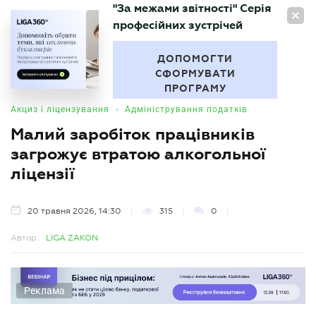
"За межами звітності" Серія
UA
професійних зустрічей
БУХГАЛТЕР
.UA
ДОПОМОГТИ
СФОРМУВАТИ
ПРОГРАМУ
•
Акциз і ліцензування
Адміністрування податків
Малий заробіток працівників
загрожує втратою алкогольної
ліцензії
20 травня 2026, 14:30
315
0
Автор:
LIGA ZAKON
Реклама