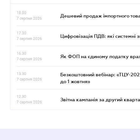
18.00
Дешевий продаж імпортного това
7 серпня 2026
17.30
Цифровізація ПДВ: які системні з
7 серпня 2026
16.30
Як ФОП на єдиному податку врах
7 серпня 2026
13.30
Безкоштовний вебінар: «ТЦУ-2025:
7 серпня 2026
до 1 жовтня»
12.30
Звітна кампанія за другий кварта
7 серпня 2026