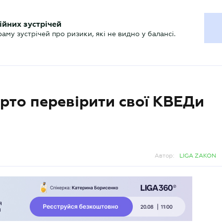
ХГАЛТЕРУ
ійних зустрічей
р
Актуально
му зустрічей про ризики, які не видно у балансі.
арто перевірити свої КВЕДи
Автор:
LIGA ZAKON