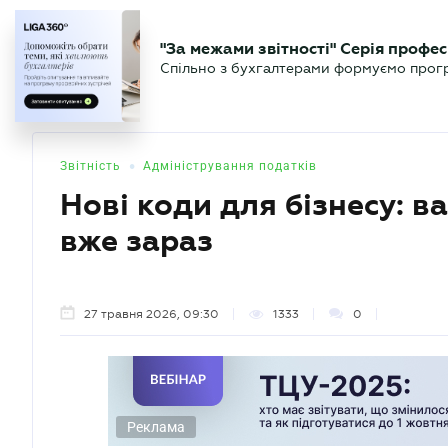
БІЗНЕСУ
ЮРИСТУ
БУ
"За межами звітності" Серія профес
БУХГАЛТЕР
Новини
Аналітика
Календа
Спільно з бухгалтерами формуємо програ
.UA
•
Звітність
Адміністрування податків
Нові коди для бізнесу: в
вже зараз
27 травня 2026, 09:30
1333
0
Реклама