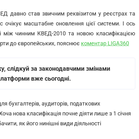
ВЕД давно став звичним реквізитом у реєстрах та
с очікує масштабне оновлення цієї системи. І ось
і між чинним КВЕД-2010 та новою класифікацією
арти до європейських, пояснює
коментар LIGA360
ку, слідкуй за законодавчими змінами
латформи вже сьогодні.
я бухгалтерів, аудиторів, податкових
Хоча нова класифікація почне діяти лише з 1 січня
ачити, як його нинішні види діяльності