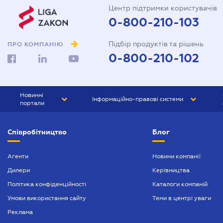
Центр підтримки користувачів
0-800-210-103
Підбір продуктів та рішень
ПРО КОМПАНІЮ
0-800-210-102
Новинні
Інформаційно-правові системи
портали
ЮРЛІГА
Право України
Співробітництво
Блог
БІЗНЕС
ГРАНД
БУХГАЛТЕР.ua
ПРАЙМ
Агенти
Новини компанії
Дилери
Керівництва
БУХГАЛТЕР ПРОФ
Політика конфіденційності
Каталоги компаній
ЮРИСТ ПРОФ
Умови використання сайту
Теми в центрі уваги
ЮРИСТ
Реклама
ПІДПРИЄМЕЦЬ