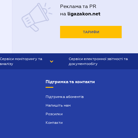
Реклама та PR
ligazakon.net
на
ТАРИФИ
Сервіси моніторингу та
Сервіси електронної звітності та
аналізу
документообігу
CONTR AGENT
Liga:REPORT
Підтримка та контакти
SMS-МАЯК
VERDICTUM
Підтримка абонентів
Напишіть нам
SEMANTRUM
Розсилки
SMS-МАЯК ІПОТЕКА
Контакти