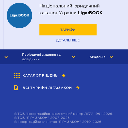
Національний юридичний
Liga:BOOK
каталог України
ТАРИФИ
ДЕТАЛЬНІШЕ
Періодичні видання та
Академія
довідники
ЮРИСТ&ЗАКОН
АКАДЕМІЯ ЛІГА:ЗАКОН
КАТАЛОГ РІШЕНЬ
БУХГАЛТЕР&ЗАКОН
ВСІ ТАРИФИ ЛІГА:ЗАКОН
ВІСНИК МСФЗ
ІНТЕРБУХ
ОСОБИСТИЙ ЕКСПЕРТ
©
ТОВ "інформаційно-аналітичний центр ЛІГА", 1991-2026.
©
ТОВ "ЛІГА ЗАКОН", 2007-2026.
©
Інформаційне агенство "ЛІГА:ЗАКОН", 2010-2026.