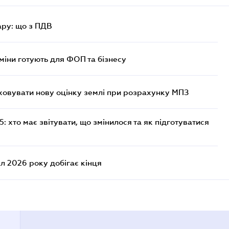
ру: що з ПДВ
міни готують для ФОП та бізнесу
овувати нову оцінку землі при розрахунку МПЗ
 хто має звітувати, що змінилося та як підготуватися
л 2026 року добігає кінця