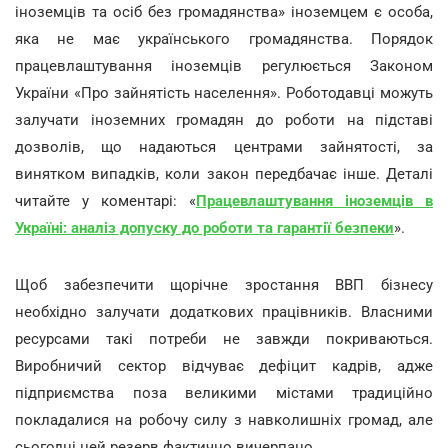
іноземців та осіб без громадянства» іноземцем є особа,
яка не має українського громадянства. Порядок
працевлаштування іноземців регулюється Законом
України «Про зайнятість населення». Роботодавці можуть
залучати іноземних громадян до роботи на підставі
дозволів, що надаються центрами зайнятості, за
винятком випадків, коли закон передбачає інше. Деталі
читайте у коментарі: «
Працевлаштування іноземців в
Україні: аналіз допуску до роботи та гарантії безпеки
».
Щоб забезпечити щорічне зростання ВВП бізнесу
необхідно залучати додаткових працівників. Власними
ресурсами такі потреби не завжди покриваються.
Виробничий сектор відчуває дефіцит кадрів, адже
підприємства поза великими містами традиційно
покладалися на робочу силу з навколишніх громад, але
сьогодні цей резерв фактично вичерпано.