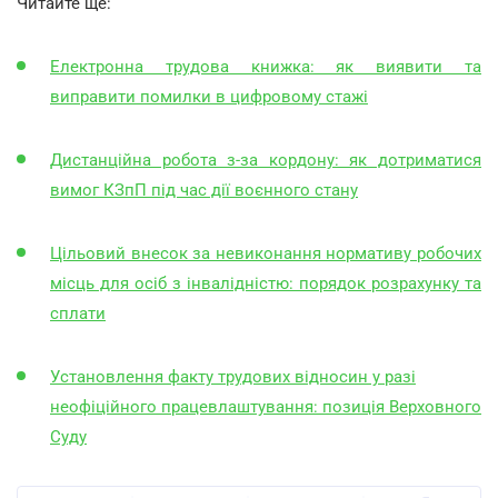
Читайте ще:
Електронна трудова книжка: як виявити та
виправити помилки в цифровому стажі
Дистанційна робота з-за кордону: як дотриматися
вимог КЗпП під час дії воєнного стану
Цільовий внесок за невиконання нормативу робочих
місць для осіб з інвалідністю: порядок розрахунку та
сплати
Установлення факту трудових відносин у разі
неофіційного працевлаштування: позиція Верховного
Суду