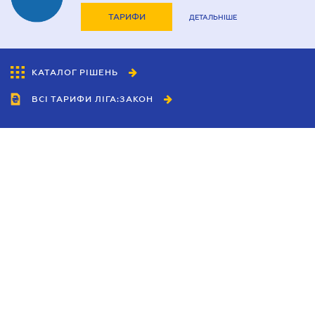
ТАРИФИ
ДЕТАЛЬНІШЕ
КАТАЛОГ РІШЕНЬ
ВСІ ТАРИФИ ЛІГА:ЗАКОН
Співробітництво
Агенти
Дилери
Політика конфіденційності
Умови використання сайту
Реклама
Блог
Новини компанії