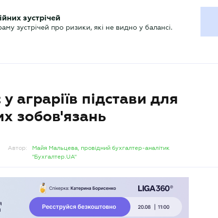
ХГАЛТЕРУ
ійних зустрічей
р
Актуально
му зустрічей про ризики, які не видно у балансі.
є у аграріїв підстави для
их зобов'язань
Автор:
Майя Мальцева, провідний бухгалтер-аналітик
"Бухгалтер.UA"