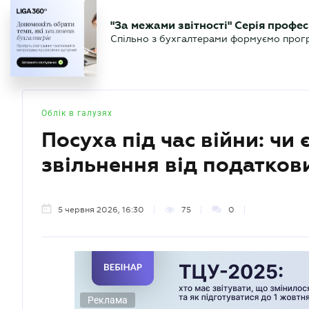
БІЗНЕСУ
ЮРИСТУ
БУ
"За межами звітності" Серія профес
БУХГАЛТЕР
Новини
Аналітика
Календа
Спільно з бухгалтерами формуємо програ
.UA
Облік в галузях
Посуха під час війни: чи 
звільнення від податков
5 червня 2026, 16:30
75
0
Реклама