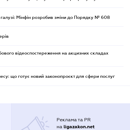
 галузі: Мінфін розробив зміни до Порядку № 608
ерів
бового відеоспостереження на акцизних складах
несу: що готує новий законопроєкт для сфери послуг
Реклама та PR
ligazakon.net
на