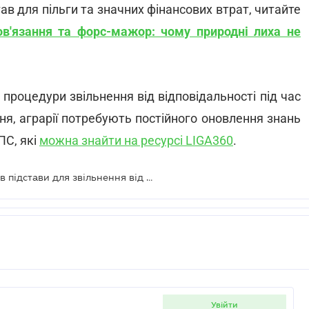
ав для пільги та значних фінансових втрат, читайте
ов'язання та форс-мажор: чому природні лиха не
роцедури звільнення від відповідальності під час
ня, аграрії потребують постійного оновлення знань
ПС, які
можна знайти на ресурсі LIGA360
.
Посуха під час війни: чи є у аграріїв підстави для звільнення від податкових зобов'язань
увійти