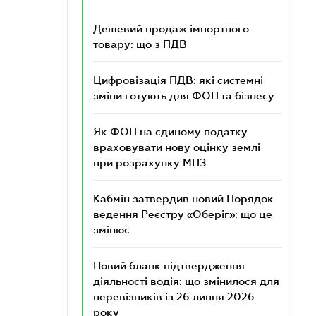
Дешевий продаж імпортного
товару: що з ПДВ
Цифровізація ПДВ: які системні
зміни готують для ФОП та бізнесу
Як ФОП на єдиному податку
враховувати нову оцінку землі
при розрахунку МПЗ
Кабмін затвердив новий Порядок
ведення Реєстру «Оберіг»: що це
змінює
Новий бланк підтвердження
діяльності водія: що змінилося для
перевізників із 26 липня 2026
року