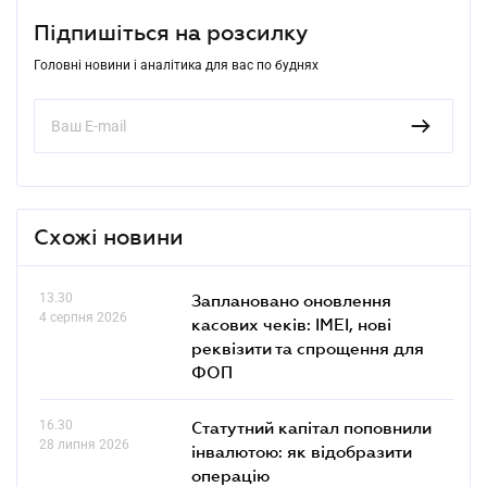
Підпишіться на розсилку
Головні новини і аналітика для вас по буднях
Схожі новини
13.30
Заплановано оновлення
4 серпня 2026
касових чеків: IMEI, нові
реквізити та спрощення для
ФОП
16.30
Статутний капітал поповнили
28 липня 2026
інвалютою: як відобразити
операцію