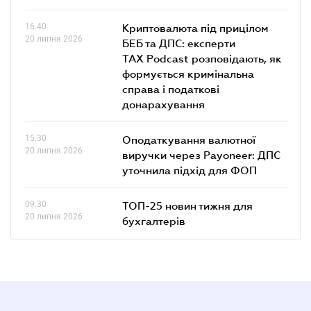
16.40
Криптовалюта під прицілом
20 липня 2026
БЕБ та ДПС: експерти
TAX Podcast розповідають, як
формується кримінальна
справа і податкові
донарахування
15.30
Оподаткування валютної
20 липня 2026
виручки через Payoneer: ДПС
уточнила підхід для ФОП
09.30
ТОП-25 новин тижня для
20 липня 2026
бухгалтерів