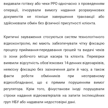
видавали готівку або чеки РРО одночасно з проведенням
операції, ігнорували вимогу надання розрахункових
документів не пізніше завершення транзакції або
здійснювали обмін без фізичної присутності клієнта.
Критичні зауваження стосуються систем технологічного
відеоконтролю, які мають забезпечувати чітку фіксацію
процесу приймання-передавання грошей та видачі чеків
із зони робочого місця касира та клієнта. Перевірки
виявили відсутність обов'язкових 14-денних відеоархівів,
неякісну фіксацію без зазначення дати й часу, а також
факти роботи обмінників при несправному
відеообладнанні, що є прямим порушенням вимог
регулятора. Крім того, фінустанови іноді порушували
строки надання відеоматеріалів на запити інспекційних
груп НБУ або надавали недостовірні дані.