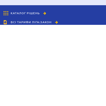
КАТАЛОГ РІШЕНЬ
ВСІ ТАРИФИ ЛІГА:ЗАКОН
Співробітництво
Агенти
Дилери
Політика конфіденційності
Умови використання сайту
Реклама
Блог
Новини компанії
Керівництва
Каталоги компаній