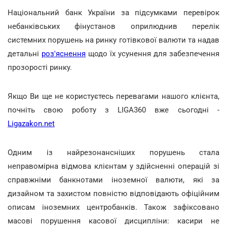
Національний банк України за підсумками перевірок
небанківських фінустанов оприлюднив перелік
системних порушень на ринку готівкової валюти та надав
детальні
роз'яснення
щодо їх усунення для забезпечення
прозорості ринку.
Якщо Ви ще не користуєтесь перевагами нашого клієнта,
почніть свою роботу з LIGA360 вже сьогодні -
Ligazakon.net
Одним із найрезонансніших порушень стала
неправомірна відмова клієнтам у здійсненні операцій зі
справжніми банкнотами іноземної валюти, які за
дизайном та захистом повністю відповідають офіційним
описам іноземних центробанків. Також зафіксовано
масові порушення касової дисципліни: касири не