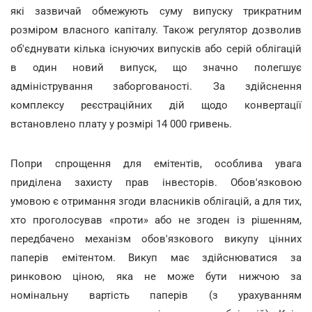
які зазвичай обмежують суму випуску трикратним
розміром власного капіталу. Також регулятор дозволив
об'єднувати кілька існуючих випусків або серій облігацій
в один новий випуск, що значно полегшує
адміністрування заборгованості. За здійснення
комплексу реєстраційних дій щодо конвертації
встановлено плату у розмірі 14 000 гривень.
Попри спрощення для емітентів, особлива увага
приділена захисту прав інвесторів. Обов'язковою
умовою є отримання згоди власників облігацій, а для тих,
хто проголосував «проти» або не згоден із рішенням,
передбачено механізм обов'язкового викупу цінних
паперів емітентом. Викуп має здійснюватися за
ринковою ціною, яка не може бути нижчою за
номінальну вартість паперів (з урахуванням