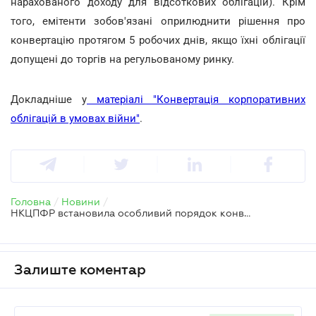
нарахованого доходу для відсоткових облігацій). Крім
того, емітенти зобов'язані оприлюднити рішення про
конвертацію протягом 5 робочих днів, якщо їхні облігації
допущені до торгів на регульованому ринку.
Докладніше у
матеріалі "Конвертація корпоративних
облігацій в умовах війни"
.
Головна
/
Новини
/
НКЦПФР встановила особливий порядок конвертації корпоративних облігацій під час воєнного стану
Залиште коментар