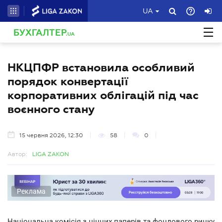
UA
БУХГАЛТЕР
.UA
НКЦПФР встановила особливий
порядок конвертації
корпоративних облігацій під час
воєнного стану
15 червня 2026, 12:30
58
0
Автор:
LIGA ZAKON
Реклама
Національна комісія з цінних паперів та фондового ринку