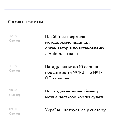
Схожі новини
12.30
ПлейСіті затвердило
Сьогодні
методрекомендації для
організаторів по встановленю
лімітів для гравців
11.30
Нагадування: до 10 серпня
Сьогодні
подайте звіти № 1-ВП та № 1-
ОП за липень
10.30
Пошкоджене майно бізнесу
Сьогодні
можна частково компенсувати
09.30
Україна інтегрується у систему
Сьогодні