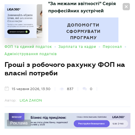
"За межами звітності" Серія
UA
професійних зустрічей
БУХГАЛТЕР
.UA
ДОПОМОГТИ
СФОРМУВАТИ
ПРОГРАМУ
•
•
•
ФОП та єдиний податок
Зарплата та кадри
Персонал
Адміністрування податків
Гроші з робочого рахунку ФОП на
власні потреби
15 червня 2026, 13:30
837
0
Автор:
LIGA ZAKON
Реклама