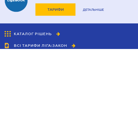
ТАРИФИ
ДЕТАЛЬНІШЕ
КАТАЛОГ РІШЕНЬ
ВСІ ТАРИФИ ЛІГА:ЗАКОН
Співробітництво
Агенти
Дилери
Політика конфіденційності
Умови використання сайту
Реклама
Блог
Новини компанії