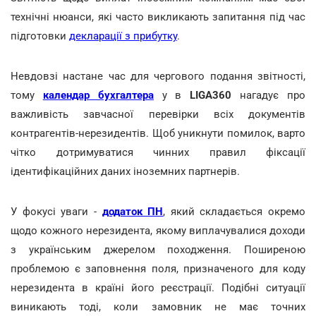
технічні нюанси, які часто викликають запитання під час
підготовки
декларації з прибутку
.
Невдовзі настане час для чергового подання звітності,
тому
календар бухгалтера
у в
LIGA360
нагадує про
важливість завчасної перевірки всіх документів
контрагентів-нерезидентів. Щоб уникнути помилок, варто
чітко дотримуватися чинних правил фіксації
ідентифікаційних даних іноземних партнерів.
У фокусі уваги -
додаток ПН
, який складається окремо
щодо кожного нерезидента, якому виплачувалися доходи
з українським джерелом походження. Поширеною
проблемою є заповнення поля, призначеного для коду
нерезидента в країні його реєстрації. Подібні ситуації
виникають тоді, коли замовник не має точних