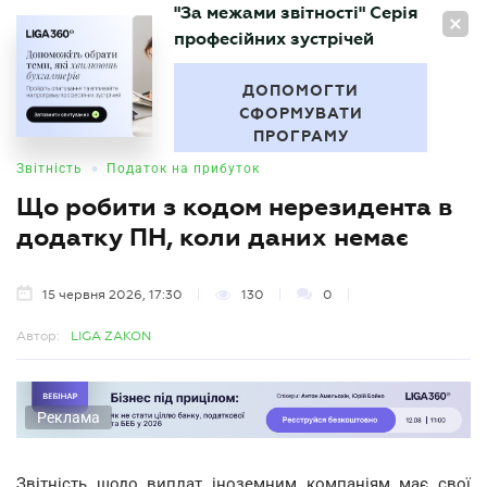
"За межами звітності" Серія
UA
професійних зустрічей
БУХГАЛТЕР
.UA
ДОПОМОГТИ
СФОРМУВАТИ
ПРОГРАМУ
•
Звітність
Податок на прибуток
Що робити з кодом нерезидента в
додатку ПН, коли даних немає
15 червня 2026, 17:30
130
0
Автор:
LIGA ZAKON
Реклама
Звітність щодо виплат іноземним компаніям має свої