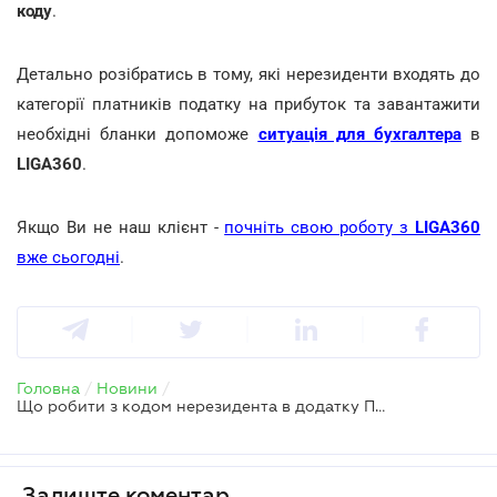
коду
.
Детально розібратись в тому, які нерезиденти входять до
категорії платників податку на прибуток та завантажити
необхідні бланки допоможе
ситуація для бухгалтера
в
LIGA360
.
Якщо Ви не наш клієнт -
почніть свою роботу з
LIGA360
вже сьогодні
.
Головна
/
Новини
/
Що робити з кодом нерезидента в додатку ПН, коли даних немає
Залиште коментар