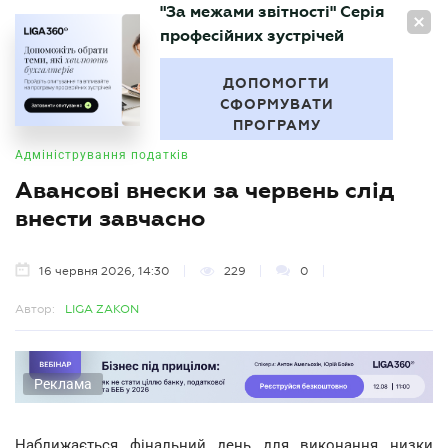
"За межами звітності" Серія
UA
професійних зустрічей
БУХГАЛТЕР
.UA
ДОПОМОГТИ
СФОРМУВАТИ
ПРОГРАМУ
Адміністрування податків
Авансові внески за червень слід
внести завчасно
16 червня 2026, 14:30
229
0
Автор:
LIGA ZAKON
Реклама
Наближається фінальний день для виконання низки