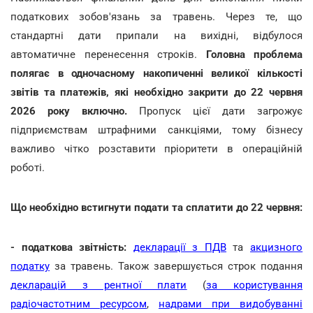
податкових зобов'язань за травень. Через те, що
стандартні дати припали на вихідні, відбулося
автоматичне перенесення строків.
Головна проблема
полягає в одночасному накопиченні великої кількості
звітів та платежів, які необхідно закрити до 22 червня
2026 року включно.
Пропуск цієї дати загрожує
підприємствам штрафними санкціями, тому бізнесу
важливо чітко розставити пріоритети в операційній
роботі.
Що необхідно встигнути подати та сплатити до 22 червня:
- податкова звітність:
декларації з ПДВ
та
акцизного
податку
за травень. Також завершується строк подання
декларацій з рентної плати
(
за користування
радіочастотним ресурсом
,
надрами при видобуванні