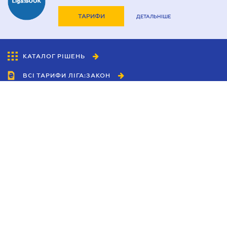
ТАРИФИ
ДЕТАЛЬНІШЕ
КАТАЛОГ РІШЕНЬ
ВСІ ТАРИФИ ЛІГА:ЗАКОН
Співробітництво
Агенти
Дилери
Політика конфіденційності
Умови використання сайту
Реклама
Блог
Новини компанії