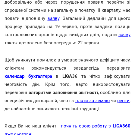
добровільно або через порушення правил перейти зі
спрощеної системи на загальну з початку ІІІ кварталу, має
подати відповідну
заяву
. Загальний дедлайн для цього
процесу припадає на 19 червня, проте завдяки позиції
контролюючих органів щодо вихідних днів, подати
заяву
також дозволено безпосередньо 22 червня.
Щоб уникнути помилок в умовах значного дефіциту часу,
клієнтам рекомендується заздалегідь перевірити
календар бухгалтера
в
LIGA36
та чітко зафіксувати
черговість дій. Крім того, варто використовувати
перевірені
алгоритми заповнення звітності
, особливо для
специфічних декларацій, як-от з
плати за землю
чи
ренти
,
де найчастіше виникають технічні труднощі.
Якщо Ви не наш клієнт -
почніть свою роботу з
LIGA360
вже сьогодні
.