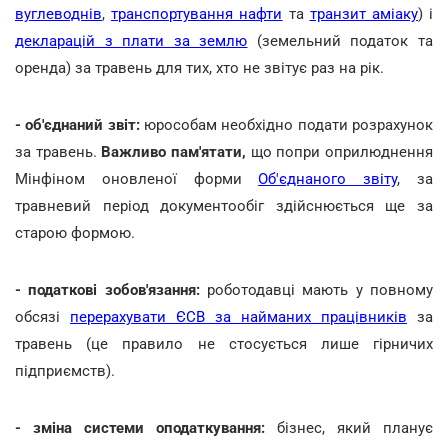
вуглеводнів
,
транспортування нафти
та
транзит аміаку
) і
декларацій з плати за землю
(земельний податок та
оренда) за травень для тих, хто не звітує раз на рік.
- об'єднаний звіт:
юрособам необхідно подати розрахунок
за травень.
Важливо пам'ятати,
що попри оприлюднення
Мінфіном оновленої форми
Об'єднаного звіту
, за
травневий період документообіг здійснюється ще за
старою формою.
- податкові зобов'язання:
роботодавці мають у повному
обсязі
перерахувати ЄСВ за найманих працівників
за
травень (це правило не стосується лише гірничих
підприємств).
- зміна системи оподаткування:
бізнес, який планує