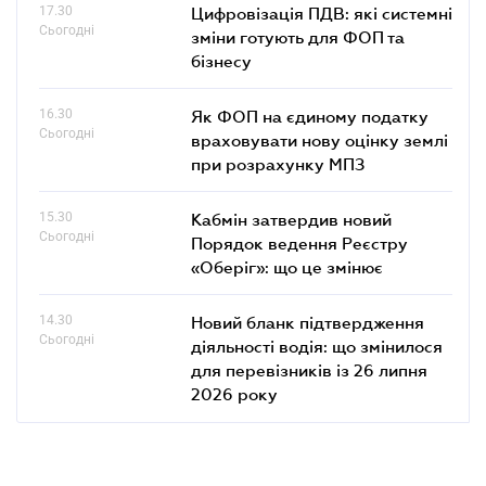
17.30
Цифровізація ПДВ: які системні
Сьогодні
зміни готують для ФОП та
бізнесу
16.30
Як ФОП на єдиному податку
Сьогодні
враховувати нову оцінку землі
при розрахунку МПЗ
15.30
Кабмін затвердив новий
Сьогодні
Порядок ведення Реєстру
«Оберіг»: що це змінює
14.30
Новий бланк підтвердження
Сьогодні
діяльності водія: що змінилося
для перевізників із 26 липня
2026 року