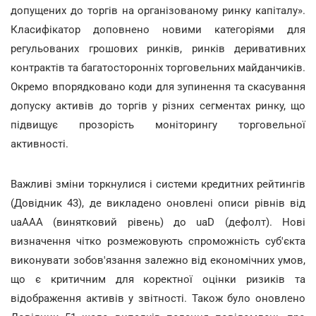
допущених до торгів на організованому ринку капіталу».
Класифікатор доповнено новими категоріями для
регульованих грошових ринків, ринків деривативних
контрактів та багатосторонніх торговельних майданчиків.
Окремо впорядковано коди для зупинення та скасування
допуску активів до торгів у різних сегментах ринку, що
підвищує прозорість моніторингу торговельної
активності.
Важливі зміни торкнулися і системи кредитних рейтингів
(Довідник 43), де викладено оновлені описи рівнів від
uaAAA (винятковий рівень) до uaD (дефолт). Нові
визначення чітко розмежовують спроможність суб'єкта
виконувати зобов'язання залежно від економічних умов,
що є критичним для коректної оцінки ризиків та
відображення активів у звітності. Також було оновлено