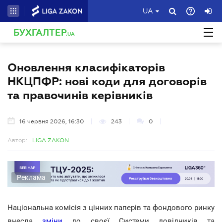
UA
БУХГАЛТЕР
.UA
Оновлення класифікаторів
НКЦПФР: нові коди для договорів
та правочинів керівників
16 червня 2026, 16:30
243
0
Автор:
LIGA ZAKON
Реклама
Національна комісія з цінних паперів та фондового ринку
внесла
зміни
до своєї Системи довідників та