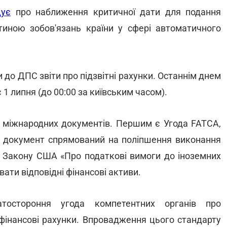
дує
про наближення критичної дати для подання
тиною зобов'язань країни у сфері автоматичного
 до ДПС звіти про підзвітні рахунки. Останнім днем
є 1 липня (до 00:00 за київським часом).
х міжнародних документів. Першим є Угода FATCA,
 документ спрямований на поліпшення виконання
ь Закону США «Про податкові вимоги до іноземних
ати відповідні фінансові активи.
остороння угода компетентних органів про
фінансові рахунки. Впровадження цього стандарту