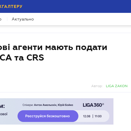
ХГАЛТЕРУ
р
Актуально
ові агенти мають подати
TCA та CRS
Автор:
LIGA ZAKON