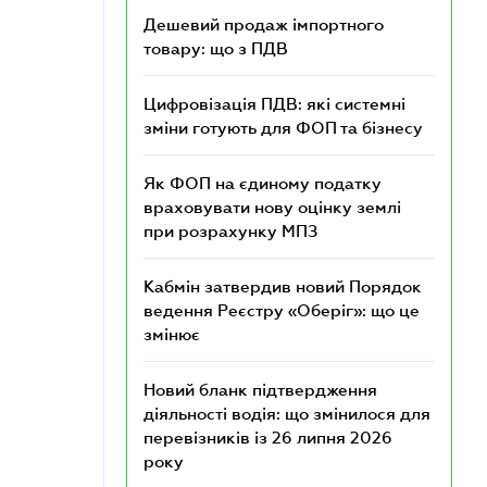
Дешевий продаж імпортного
товару: що з ПДВ
Цифровізація ПДВ: які системні
зміни готують для ФОП та бізнесу
Як ФОП на єдиному податку
враховувати нову оцінку землі
при розрахунку МПЗ
Кабмін затвердив новий Порядок
ведення Реєстру «Оберіг»: що це
змінює
Новий бланк підтвердження
діяльності водія: що змінилося для
перевізників із 26 липня 2026
року