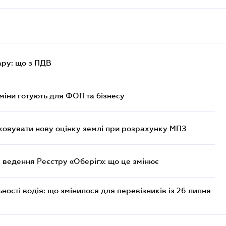
ру: що з ПДВ
міни готують для ФОП та бізнесу
овувати нову оцінку землі при розрахунку МПЗ
 ведення Реєстру «Оберіг»: що це змінює
ості водія: що змінилося для перевізників із 26 липня