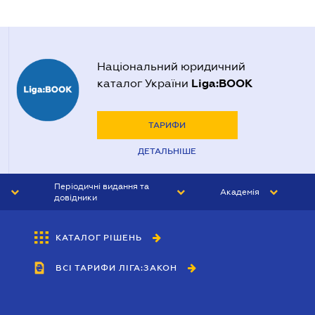
Національний юридичний
Liga:BOOK
каталог України
ТАРИФИ
ДЕТАЛЬНІШЕ
Періодичні видання та
Академія
довідники
ЮРИСТ&ЗАКОН
АКАДЕМІЯ ЛІГА:ЗАКОН
КАТАЛОГ РІШЕНЬ
БУХГАЛТЕР&ЗАКОН
ВСІ ТАРИФИ ЛІГА:ЗАКОН
ВІСНИК МСФЗ
ІНТЕРБУХ