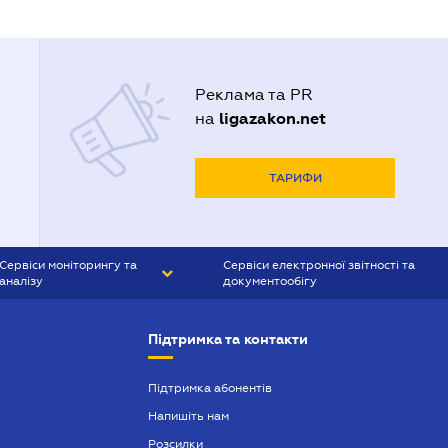
Реклама та PR
ligazakon.net
на
ТАРИФИ
Сервіси моніторингу та
Сервіси електронної звітності та
аналізу
документообігу
CONTR AGENT
Liga:REPORT
Підтримка та контакти
SMS-МАЯК
VERDICTUM
Підтримка абонентів
Напишіть нам
SEMANTRUM
Розсилки