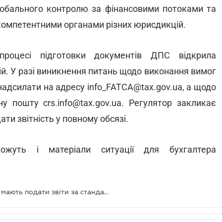
глобального контролю за фінансовими потоками та
компетентними органами різних юрисдикцій.
процесі підготовки документів ДПС відкрила
цій. У разі виникнення питань щодо виконання вимог
 надсилати на адресу
info_FATCA@tax.gov.ua
, а щодо
нну пошту
crs.info@tax.gov.ua
. Регулятор закликає
ати звітність у повному обсязі.
жуть і матеріали ситуації для бухгалтера
Дедлайн 1 липня: фінансові агенти мають подати звіти за стандартами FATCA та CRS