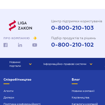
Центр підтримки користувачів
0-800-210-103
Підбір продуктів та рішень
ПРО КОМПАНІЮ
0-800-210-102
Новинні
Інформаційно-правові системи
портали
ЮРЛІГА
Право України
Співробітництво
Блог
БІЗНЕС
ГРАНД
БУХГАЛТЕР.ua
ПРАЙМ
Агенти
Новини компанії
Дилери
Керівництва
БУХГАЛТЕР ПРОФ
Політика конфіденційності
Каталоги компаній