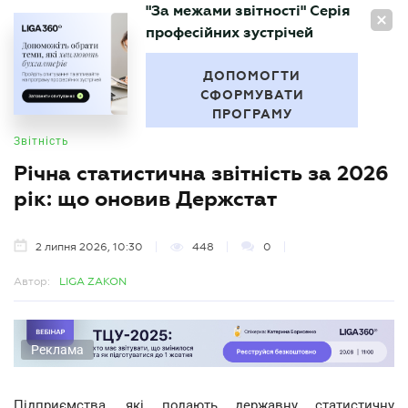
"За межами звітності" Серія
UA
професійних зустрічей
БУХГАЛТЕР
.UA
ДОПОМОГТИ
СФОРМУВАТИ
ПРОГРАМУ
Звітність
Річна статистична звітність за 2026
рік: що оновив Держстат
2 липня 2026, 10:30
448
0
Автор:
LIGA ZAKON
Реклама
Підприємства, які подають державну статистичну