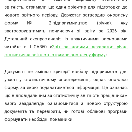
звітність, отримали ще один орієнтир для підготовки до
нового звітного періоду. Держстат затвердив оновлену
форму № 2-підприємництво (річна), яку
застосовуватимуть починаючи зі звіту за 2026 рік.
Детальний експрес-аналіз із практичними висновками
читайте в LIGA360
«
Звіт за новими лекалами: річна
статистична звітність отримає оновлену форму
».
Документ не змінює критерії відбору підприємств для
участі у статистичному спостереженні, однак оновлює
форму, за якою подаватиметься інформація. Це означає,
що відповідальним за статистичну звітність працівникам
варто заздалегідь ознайомитися з новою структурою
документа та перевірити, чи готові облікові програми
формувати необхідні показники.