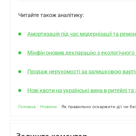
Читайте також аналітику:
Амортизація під час модернізації та ремон
Мінфін оновив декларацію з екологічного
Продаж нерухомості за залишковою варті
Нові квоти на українські вина в ритейлі т
Головна
/
Новини
/
Як правильно оскаржити дії чи без
Залиште коментар