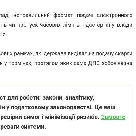
лад, неправильний формат подачі електронного
тів чи пропуск часових лімітів - дає органу влади
ня.
сових рамках, які держава виділяє на подачу скарги
ж у термінах, протягом яких сама ДПС зобов'язана
т для роботи: закони, аналітику,
ін у податковому законодавстві. Це ваш
евірки вимог і мінімізації ризиків.
Замовте
ереваги системи.