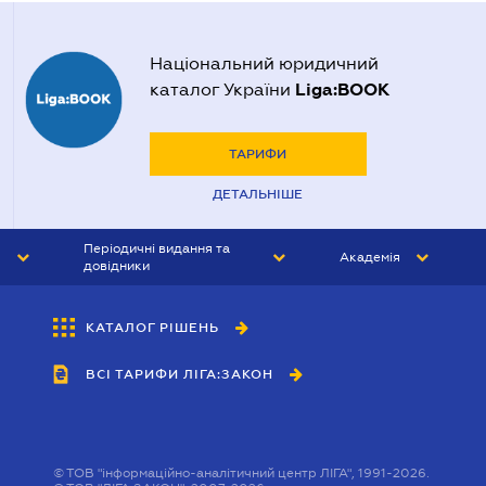
Національний юридичний
Liga:BOOK
каталог України
ТАРИФИ
ДЕТАЛЬНІШЕ
Періодичні видання та
Академія
довідники
ЮРИСТ&ЗАКОН
АКАДЕМІЯ ЛІГА:ЗАКОН
КАТАЛОГ РІШЕНЬ
БУХГАЛТЕР&ЗАКОН
ВСІ ТАРИФИ ЛІГА:ЗАКОН
ВІСНИК МСФЗ
ІНТЕРБУХ
ОСОБИСТИЙ ЕКСПЕРТ
©
ТОВ "інформаційно-аналітичний центр ЛІГА", 1991-2026.