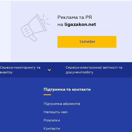
Реклама та PR
ligazakon.net
на
ТАРИФИ
Сервіси моніторингу та
Сервіси електронної звітності та
аналізу
документообігу
CONTR AGENT
Liga:REPORT
Підтримка та контакти
SMS-МАЯК
VERDICTUM
Підтримка абонентів
Напишіть нам
SEMANTRUM
Розсилки
SMS-МАЯК ІПОТЕКА
Контакти