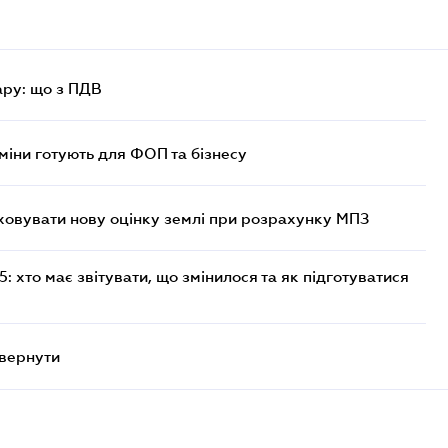
ру: що з ПДВ
міни готують для ФОП та бізнесу
овувати нову оцінку землі при розрахунку МПЗ
 хто має звітувати, що змінилося та як підготуватися
овернути