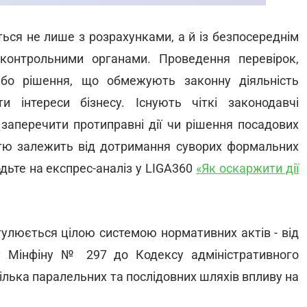
ться не лише з розрахунками, а й із безпосереднім
контрольними органами. Проведення перевірок,
 або рішення, що обмежують законну діяльність
 інтереси бізнесу. Існують чіткі законодавчі
 заперечити протиправні дії чи рішення посадових
істю залежить від дотримання суворих формальних
ьте на експрес-аналіз у LIGA360
«Як оскаржити дії
гулюється цілою системою нормативних актів - від
зу Мінфіну № 297 до Кодексу адміністративного
лька паралельних та послідовних шляхів впливу на