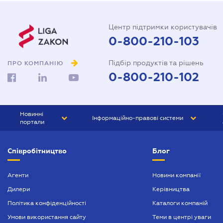
Центр підтримки користувачів
0-800-210-103
Підбір продуктів та рішень
ПРО КОМПАНІЮ
0-800-210-102
Новинні
Інформаційно-правові системи
портали
ЮРЛІГА
Право України
Співробітництво
Блог
БІЗНЕС
ГРАНД
БУХГАЛТЕР.ua
ПРАЙМ
Агенти
Новини компанії
Дилери
Керівництва
БУХГАЛТЕР ПРОФ
Політика конфіденційності
Каталоги компаній
ЮРИСТ ПРОФ
Умови використання сайту
Теми в центрі уваги