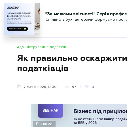
БІЗНЕСУ
ЮРИСТУ
БУ
"За межами звітності" Серія профес
БУХГАЛТЕР
Новини
Аналітика
Календа
Спільно з бухгалтерами формуємо програ
.UA
Адміністрування податків
Як правильно оскаржити 
податківців
7 липня 2026, 12:30
97
0
Реклама