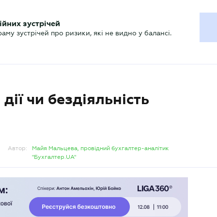
ХГАЛТЕРУ
ійних зустрічей
р
Актуально
му зустрічей про ризики, які не видно у балансі.
дії чи бездіяльність
Автор:
Майя Мальцева, провідний бухгалтер-аналітик
"Бухгалтер.UA"