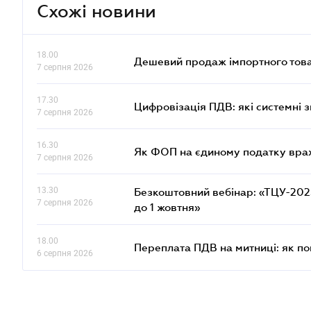
Схожі новини
18.00
Дешевий продаж імпортного това
7 серпня 2026
17.30
Цифровізація ПДВ: які системні з
7 серпня 2026
16.30
Як ФОП на єдиному податку врах
7 серпня 2026
13.30
Безкоштовний вебінар: «ТЦУ-2025:
7 серпня 2026
до 1 жовтня»
18.00
Переплата ПДВ на митниці: як п
6 серпня 2026