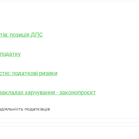
тів: позиція ДПС
 податку
стю: податкові ризики
а закладах харчування - законопроєкт
діяльність податківців