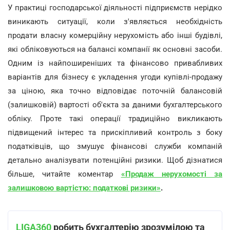
У практиці господарської діяльності підприємств нерідко
виникають ситуації, коли з'являється необхідність
продати власну комерційну нерухомість або інші будівлі,
які обліковуються на балансі компанії як основні засоби.
Одним із найпоширеніших та фінансово привабливих
варіантів для бізнесу є укладення угоди купівлі-продажу
за ціною, яка точно відповідає поточній балансовій
(залишковій) вартості об'єкта за даними бухгалтерського
обліку. Проте такі операції традиційно викликають
підвищений інтерес та прискіпливий контроль з боку
податківців, що змушує фінансові служби компаній
детально аналізувати потенційні ризики. Щоб дізнатися
більше, читайте коментар
«Продаж нерухомості за
залишковою вартістю: податкові ризики»
.
LIGA360
робить бухгалтерію зрозумілою та