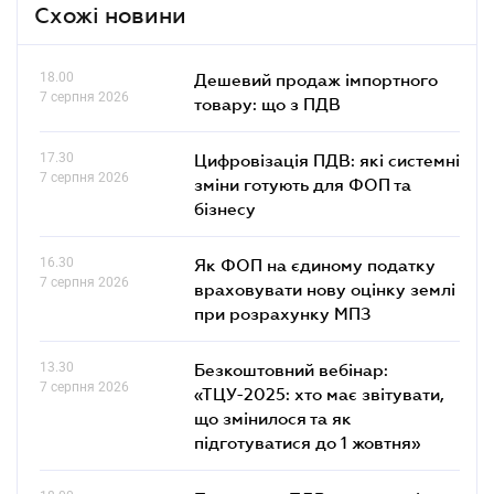
Схожі новини
18.00
Дешевий продаж імпортного
7 серпня 2026
товару: що з ПДВ
17.30
Цифровізація ПДВ: які системні
7 серпня 2026
зміни готують для ФОП та
бізнесу
16.30
Як ФОП на єдиному податку
7 серпня 2026
враховувати нову оцінку землі
при розрахунку МПЗ
13.30
Безкоштовний вебінар:
7 серпня 2026
«ТЦУ-2025: хто має звітувати,
що змінилося та як
підготуватися до 1 жовтня»