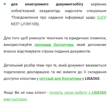
для електронного документообігу
керівник
зобов'язаний заздалегідь надіслати спеціальне
"Повідомлення про надання інформації щодо
ЕЦП
/
КЕП" (J1391105).
Для того щоб уникнути технічних та юридичних помилок,
використовуйте
календар бухгалтера
, який допоможе
вчасно відстежувати строки подання документів.
Детальний розбір теми про те, який документ вважається
податковою декларацією та які вимоги до її складання
доступні клієнтам у
ситуації для бухгалтера
у
LIGA360
.
Якщо Ви не наш клієнт -
почніть свою роботу з
LIGA360
вже сьогодні
.