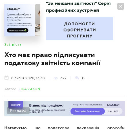
"За межами звітності" Серія
UA
професійних зустрічей
БУХГАЛТЕР
.UA
ДОПОМОГТИ
СФОРМУВАТИ
ПРОГРАМУ
Звітність
Хто має право підписувати
податкову звітність компанії
8 липня 2026, 13:30
322
0
Автор:
LIGA ZAKON
Реклама
Нагадуємо
, що податкова декларація юрособи