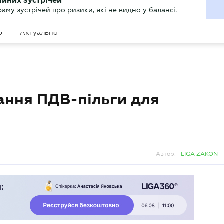
ХГАЛТЕРУ
ійних зустрічей
р
Актуально
му зустрічей про ризики, які не видно у балансі.
ання ПДВ-пільги для
Автор:
LIGA ZAKON