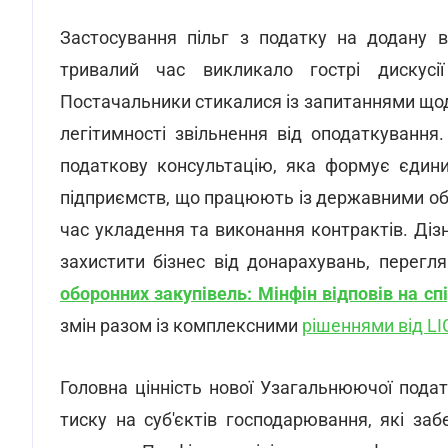
Застосування пільг з податку на додану в
тривалий час викликало гострі дискус
Постачальники стикалися із запитаннями щод
легітимності звільнення від оподаткування
податкову консультацію, яка формує єдини
підприємств, що працюють із державними об
час укладення та виконання контрактів. Діз
захистити бізнес від донарахувань, перегл
оборонних закупівель: Мінфін відповів на сп
змін разом із комплексними
рішеннями від L
Головна цінність нової Узагальнюючої подат
тиску на суб'єктів господарювання, які за