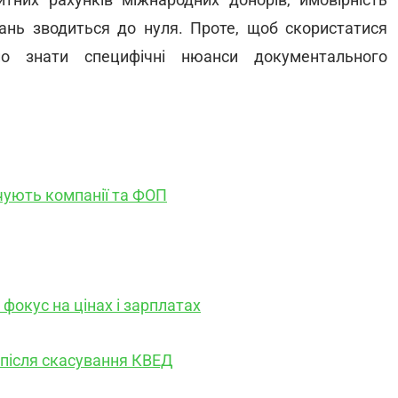
итних рахунків міжнародних донорів, ймовірність
ань зводиться до нуля. Проте, щоб скористатися
но знати специфічні нюанси документального
ідчують компанії та ФОП
фокус на цінах і зарплатах
я після скасування КВЕД