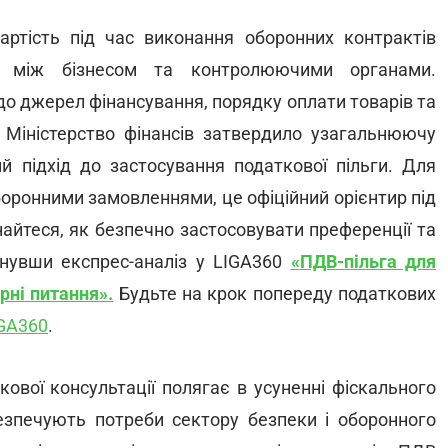
артість під час виконання оборонних контрактів
ії між бізнесом та контролюючими органами.
о джерел фінансування, порядку оплати товарів та
. Міністерство фінансів затвердило узагальнюючу
й підхід до застосування податкової пільги. Для
оронними замовленнями, це офіційний орієнтир під
найтеся, як безпечно застосовувати преференції та
янувши експрес-аналіз у LIGA360
«
ПДВ-пільга для
ірні питання
».
Будьте на крок попереду податкових
IGA360
.
кової консультації полягає в усуненні фіскального
безпечують потреби сектору безпеки і оборонного