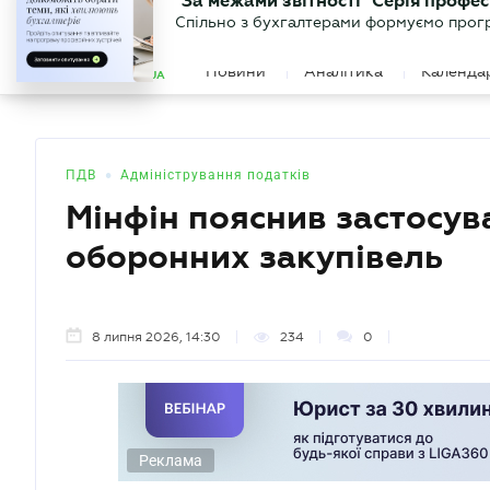
БІЗНЕСУ
ЮРИСТУ
БУ
"За межами звітності" Серія профес
БУХГАЛТЕР
Новини
Аналітика
Календа
Спільно з бухгалтерами формуємо програ
.UA
•
ПДВ
Адміністрування податків
Мінфін пояснив застосув
оборонних закупівель
8 липня 2026, 14:30
234
0
Реклама