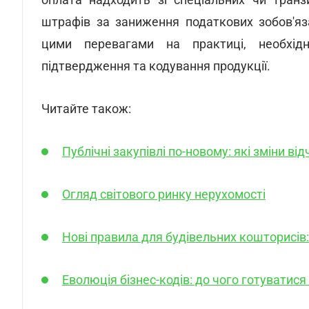
оплата надходить зі спеціальних чи транз
штрафів за заниження податкових зобов'яз
цими перевагами на практиці, необхід
підтвердження та кодування продукції.
Читайте також:
Публічні закупівлі по-новому: які зміни в
Огляд світового ринку нерухомості
Нові правила для будівельних кошторисів: 
Еволюція бізнес-кодів: до чого готуватис