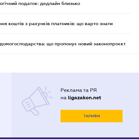
логічний податок: дедлайн близько
ня коштів з рахунків платників: що варто знати
и домогосподарства: що пропонує новий законопроєкт
Реклама та PR
ligazakon.net
на
ТАРИФИ