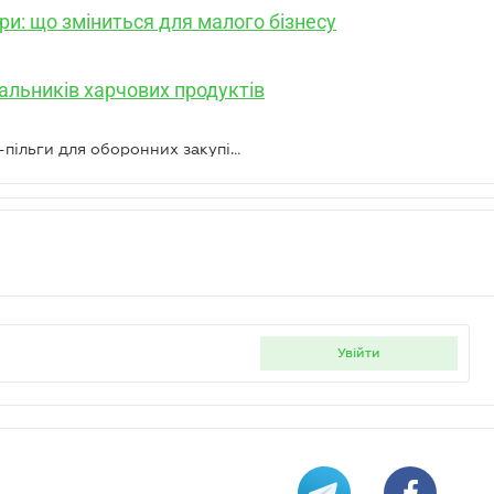
ри: що зміниться для малого бізнесу
чальників харчових продуктів
Мінфін пояснив застосування ПДВ-пільги для оборонних закупівель
увійти