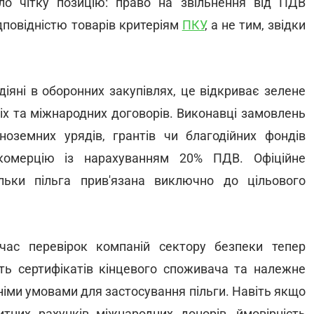
ло чітку позицію: право на звільнення від ПДВ
дповідністю товарів критеріям
ПКУ
, а не тим, звідки
адіяні в оборонних закупівлях, це відкриває зелене
іх та міжнародних договорів. Виконавці замовлень
іноземних урядів, грантів чи благодійних фондів
 комерцію із нарахуванням 20% ПДВ. Офіційне
ільки пільга прив'язана виключно до цільового
час перевірок компаній сектору безпеки тепер
ість сертифікатів кінцевого споживача та належне
іми умовами для застосування пільги. Навіть якщо