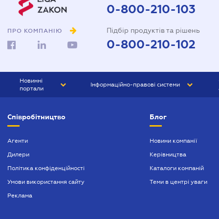
0-800-210-103
Підбір продуктів та рішень
ПРО КОМПАНІЮ
0-800-210-102
Новинні
Інформаційно-правові системи
портали
ЮРЛІГА
Право України
Співробітництво
Блог
БІЗНЕС
ГРАНД
БУХГАЛТЕР.ua
ПРАЙМ
Агенти
Новини компанії
Дилери
Керівництва
БУХГАЛТЕР ПРОФ
Політика конфіденційності
Каталоги компаній
ЮРИСТ ПРОФ
Умови використання сайту
Теми в центрі уваги
ЮРИСТ
Реклама
ПІДПРИЄМЕЦЬ