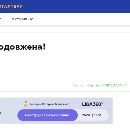
ХГАЛТЕРУ
р
Актуально
родовжена!
Автор:
Компанія "ЛІГА:ЗАКОН"