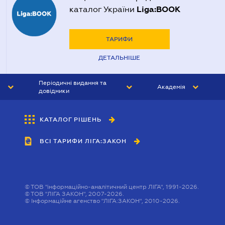
Liga:BOOK
каталог України
ТАРИФИ
ДЕТАЛЬНІШЕ
Періодичні видання та
Академія
довідники
ЮРИСТ&ЗАКОН
АКАДЕМІЯ ЛІГА:ЗАКОН
КАТАЛОГ РІШЕНЬ
БУХГАЛТЕР&ЗАКОН
ВСІ ТАРИФИ ЛІГА:ЗАКОН
ВІСНИК МСФЗ
ІНТЕРБУХ
ОСОБИСТИЙ ЕКСПЕРТ
©
ТОВ "інформаційно-аналітичний центр ЛІГА", 1991-2026.
©
ТОВ "ЛІГА ЗАКОН", 2007-2026.
©
Інформаційне агенство "ЛІГА:ЗАКОН", 2010-2026.