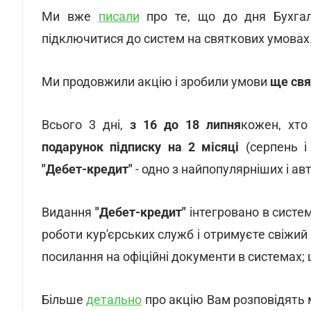
Ми вже
писали
про те, що до дня Бухга
підключитися до систем на святкових умовах
Ми продовжили акцію і зробили умови
ще свя
Всього 3 дні,
з 16 до 18 липня
кожен, хт
подарунок підписку на 2 місяці
(серпень і
"Дебет-кредит"
- одно з найпопулярніших і ав
Видання
"Дебет-кредит"
інтегровано в систе
роботи кур'єрських служб і отримуєте свіжий 
посилання на офіційні документи в системах; 
Більше
детально
про акцію Вам розповідять 