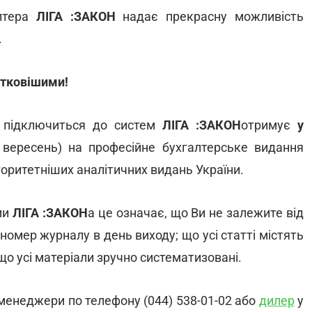
лтера
ЛІГА :ЗАКОН
надає прекрасну можливість
.
тковішими!
о підключиться до систем
ЛІГА :ЗАКОН
отримує
у
 вересень) на професійне бухгалтерське видання
торитетніших аналітичних видань України.
ми
ЛІГА :ЗАКОН
а це означає, що Ви не залежите від
номер журналу в день виходу; що усі статті містять
що усі матеріали зручно систематизовані.
менеджери по телефону (044) 538-01-02 або
дилер
у