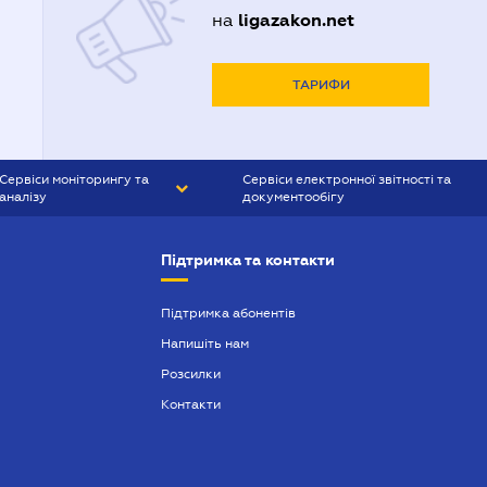
ligazakon.net
на
ТАРИФИ
Сервіси моніторингу та
Сервіси електронної звітності та
аналізу
документообігу
CONTR AGENT
Liga:REPORT
Підтримка та контакти
SMS-МАЯК
VERDICTUM
Підтримка абонентів
Напишіть нам
SEMANTRUM
Розсилки
SMS-МАЯК ІПОТЕКА
Контакти