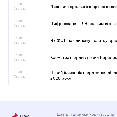
18.00
Дешевий продаж імпортного това
Сьогодні
17.30
Цифровізація ПДВ: які системні з
Сьогодні
16.30
Як ФОП на єдиному податку врах
Сьогодні
15.30
Кабмін затвердив новий Порядок
Сьогодні
14.30
Новий бланк підтвердження діяльн
Сьогодні
2026 року
Центр підтримки користувачів