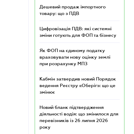
Дешевий продаж імпортного
товару: що з ПДВ
Цифровізація ПДВ: які системні
зміни готують для ФОП та бізнесу
Як ФОП на єдиному податку
враховувати нову оцінку землі
при розрахунку МПЗ
Кабмін затвердив новий Порядок
ведення Реєстру «Оберіг»: що це
змінює
Новий бланк підтвердження
діяльності водія: що змінилося для
перевізників із 26 липня 2026
року