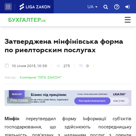
UA
БУХГАЛТЕР
.UA
Затверджена мінфінівська форма
по риелторским послугах
10 січня 2013, 10:59
273
0
Автор:
Компанія "ЛІГА:ЗАКОН"
Реклама
Мінфін
переутвердил форму Інформації суб'єктів
господарювання, що здійснюють посередницьку
діяльність, пов'язану з наданням послуг з оренди