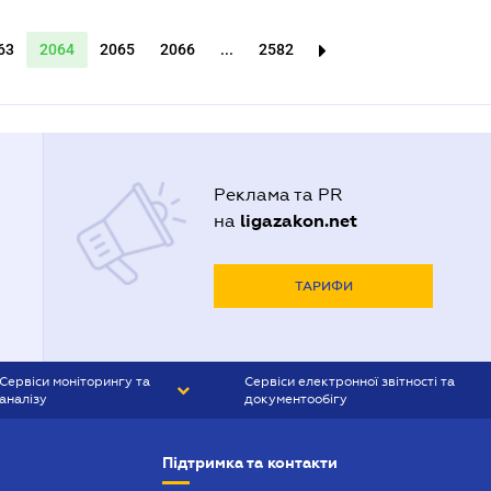
63
2064
2065
2066
...
2582
Реклама та PR
ligazakon.net
на
ТАРИФИ
Сервіси моніторингу та
Сервіси електронної звітності та
аналізу
документообігу
CONTR AGENT
Liga:REPORT
Підтримка та контакти
SMS-МАЯК