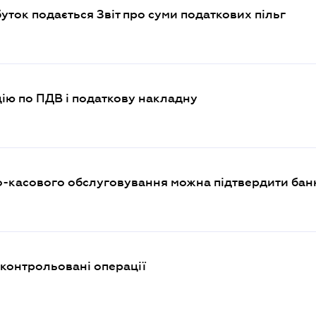
уток подається Звіт про суми податкових пільг
цію по ПДВ і податкову накладну
о-касового обслуговування можна підтвердити бан
 контрольовані операції