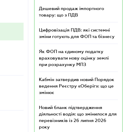
Дешевий продаж імпортного
товару: що з ПДВ
Цифровізація ПДВ: які системні
зміни готують для ФОП та бізнесу
Як ФОП на єдиному податку
враховувати нову оцінку землі
при розрахунку МПЗ
Кабмін затвердив новий Порядок
ведення Реєстру «Оберіг»: що це
змінює
Новий бланк підтвердження
діяльності водія: що змінилося для
перевізників із 26 липня 2026
року