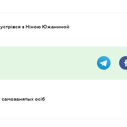
зустрівся з Ніною Южаниной
у самозанятых осіб