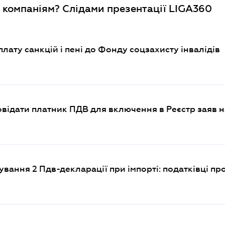
 компаніям? Слідами презентації LIGA360
ату санкцій і пені до Фонду соцзахисту інвалідів
відати платник ПДВ для включення в Реєстр заяв н
вання 2 Пдв-декларації при імпорті: податківці пр