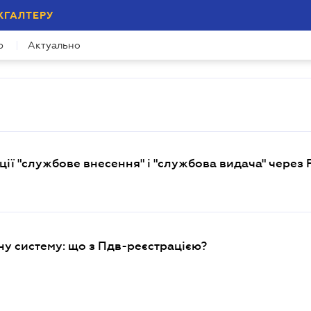
ХГАЛТЕРУ
р
Актуально
ії "службове внесення" і "службова видача" через
у систему: що з Пдв-реєстрацією?