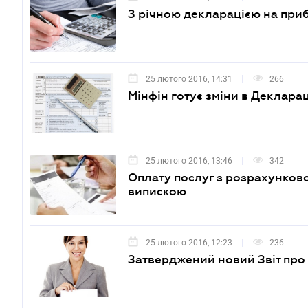
З річною декларацією на приб
25 лютого 2016, 14:31
266
Мінфін готує зміни в Деклара
25 лютого 2016, 13:46
342
Оплату послуг з розрахунков
випискою
25 лютого 2016, 12:23
236
Затверджений новий Звіт про