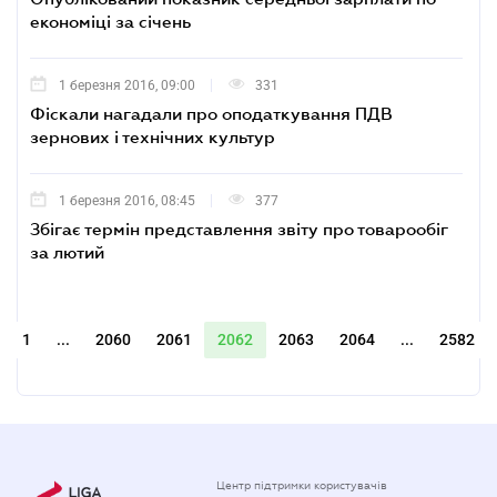
економіці за січень
1 березня 2016, 09:00
331
Фіскали нагадали про оподаткування ПДВ
зернових і технічних культур
1 березня 2016, 08:45
377
Збігає термін представлення звіту про товарообіг
за лютий
1
...
2060
2061
2062
2063
2064
...
2582
Центр підтримки користувачів