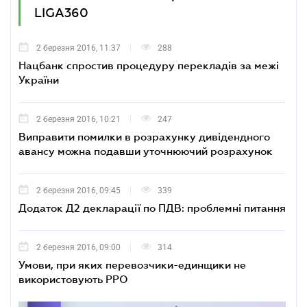
LIGA360
2 березня 2016, 11:37
288
Нацбанк спростив процедуру перекладів за межі
України
2 березня 2016, 10:21
247
Виправити помилки в розрахунку дивідендного
авансу можна подавши уточнюючий розрахунок
2 березня 2016, 09:45
339
Додаток Д2 декларації по ПДВ: проблемні питання
2 березня 2016, 09:00
314
Умови, при яких перевозчики-единщики не
використовують РРО