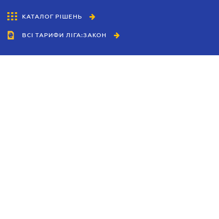
КАТАЛОГ РІШЕНЬ
ВСІ ТАРИФИ ЛІГА:ЗАКОН
Співробітництво
Агенти
Дилери
Політика конфіденційності
Умови використання сайту
Реклама
Блог
Новини компанії
Керівництва
Каталоги компаній
Теми в центрі уваги