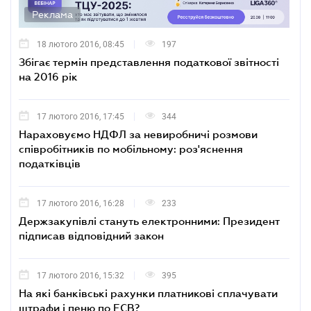
Реклама
18 лютого 2016, 08:45
197
Збігає термін представлення податкової звітності
на 2016 рік
17 лютого 2016, 17:45
344
Нараховуємо НДФЛ за невиробничі розмови
співробітників по мобільному: роз'яснення
податківців
17 лютого 2016, 16:28
233
Держзакупівлі стануть електронними: Президент
підписав відповідний закон
17 лютого 2016, 15:32
395
На які банківські рахунки платникові сплачувати
штрафи і пеню по ЕСВ?