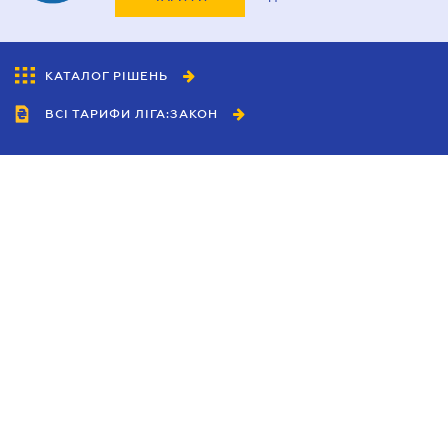
КАТАЛОГ РІШЕНЬ
ВСІ ТАРИФИ ЛІГА:ЗАКОН
Співробітництво
Агенти
Дилери
Політика конфіденційності
Умови використання сайту
Реклама
Блог
Новини компанії
Керівництва