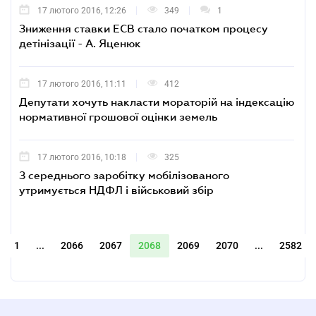
17 лютого 2016, 12:26
349
1
Зниження ставки ЕСВ стало початком процесу
детінізації - А. Яценюк
17 лютого 2016, 11:11
412
Депутати хочуть накласти мораторій на індексацію
нормативної грошової оцінки земель
17 лютого 2016, 10:18
325
З середнього заробітку мобілізованого
утримується НДФЛ і військовий збір
1
...
2066
2067
2068
2069
2070
...
2582