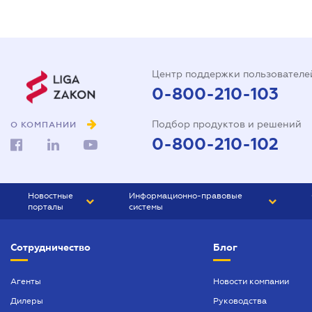
Центр поддержки пользователе
0-800-210-103
Подбор продуктов и решений
О КОМПАНИИ
0-800-210-102
Новостные
Информационно-правовые
порталы
системы
ЮРЛИГА
Право Украины
Сотрудничество
Блог
БИЗНЕС
ГРАНД
БУХГАЛТЕР.ua
ПРАЙМ
Агенты
Новости компании
Дилеры
Руководства
БУХГАЛТЕР ПРОФ