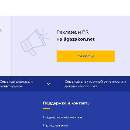
й
Реклама и PR
ligazakon.net
на
ТАРИФЫ
Сервисы анализа и
Сервисы электронной отчетности и
мониторинга
документооборота
CONTR AGENT
Liga:REPORT
Поддержка и контакты
SMS-МАЯК
VERDICTUM
Поддержка абонентов
Напишите нам
SEMANTRUM