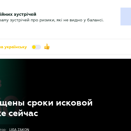
УХГАЛТЕРУ
ійних зустрічей
арь
Актуально
му зустрічей про ризики, які не видно у балансі.
а українську
пущены сроки исковой
же сейчас
тор:
LIGA ZAKON