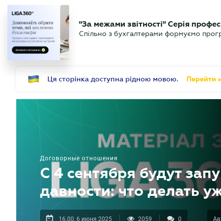
БИЗНЕСУ
ЮРИСТУ
Б
"За межами звітності" Серія профес
БУХГАЛТЕР
Новости
Аналитика
Календ
Спільно з бухгалтерами формуємо програ
.UA
Ця сторінка доступна рідною мовою.
Перейти н
Договорные отношения
С 4 сентября будут за
давности: что делать у
16.00, 6 июня 2025
2059
0
Ав