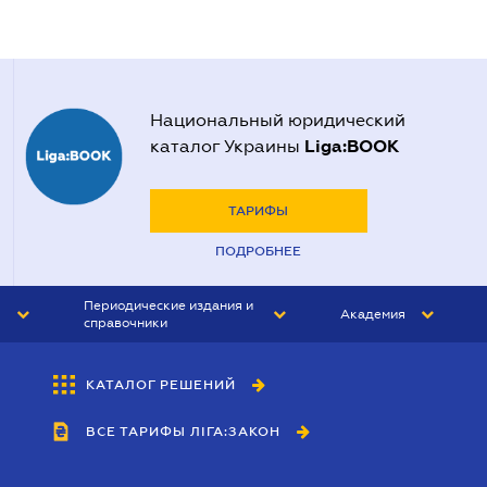
Национальный юридический
Liga:BOOK
каталог Украины
ТАРИФЫ
ПОДРОБНЕЕ
Периодические издания и
Академия
справочники
ЮРИСТ&ЗАКОН
АКАДЕМИЯ ЛІГА:ЗАКОН
КАТАЛОГ РЕШЕНИЙ
БУХГАЛТЕР&ЗАКОН
ВСЕ ТАРИФЫ ЛІГА:ЗАКОН
ВЕСТНИК МСФО
ИНТЕРБУХ