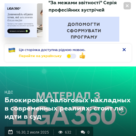
"За межами звітності" Серія
RU
професійних зустрічей
БУХГАЛТЕР
.UA
ДОПОМОГТИ
СФОРМУВАТИ
ПРОГРАМУ
Ця сторінка доступна рідною мовою.
Перейти на українську
НДС
Блокировка налоговых накладных
в современных реалиях: стоит ли
идти в суд
16.30, 2 июля 2025
632
0