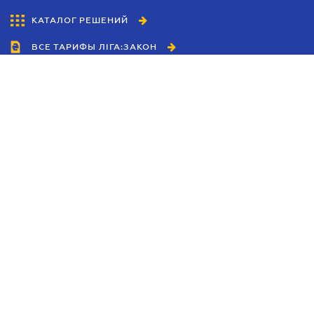
КАТАЛОГ РЕШЕНИЙ
ВСЕ ТАРИФЫ ЛІГА:ЗАКОН
Сотрудничество
Агенты
Дилеры
Политика
конфиденциальности
Условия использования
сайта
Реклама
Блог
Новости компании
Руководства
Каталоги компаний