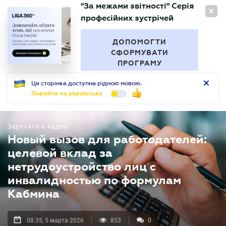
"За межами звітності" Серія
RU
професійних зустрічей
БУХГАЛТЕР
.UA
ДОПОМОГТИ
СФОРМУВАТИ
ПРОГРАМУ
Ця сторінка доступна рідною мовою.
Перейти на українську
Зарплата и кадры
Новый вызов для работодателей:
целевой вклад за
нетрудоустройство лиц с
инвалидностью по формулам
Кабмина
08.35, 5 марта 2026
853
0