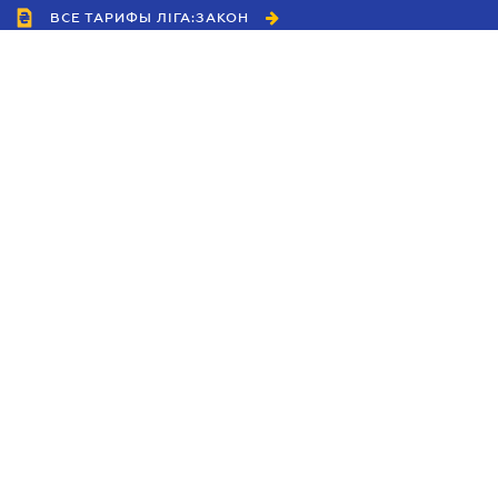
ВСЕ ТАРИФЫ ЛІГА:ЗАКОН
Сотрудничество
Агенты
Дилеры
Политика
конфиденциальности
Условия использования
сайта
Реклама
Блог
Новости компании
Руководства
Каталоги компаний
Темы в центре внимания