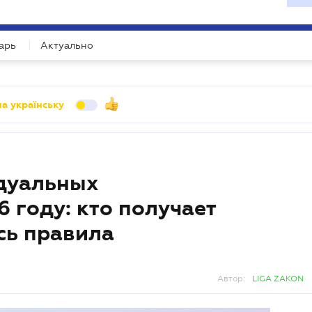
УХГАЛТЕРУ
ійних зустрічей
арь
Актуально
му зустрічей про ризики, які не видно у балансі.
а українську
дуальных
 году: кто получает
сь правила
Автор:
LIGA ZAKON