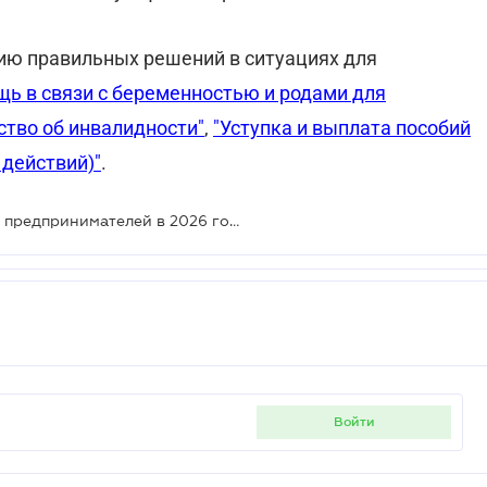
ести к отказу в финансировании.
ию правильных решений в ситуациях для
ь в связи с беременностью и родами для
ство об инвалидности"
,
"Уступка и выплата пособий
 действий)"
.
Больничные для индивидуальных предпринимателей в 2026 году: кто получает выплаты и как изменились правила
войти