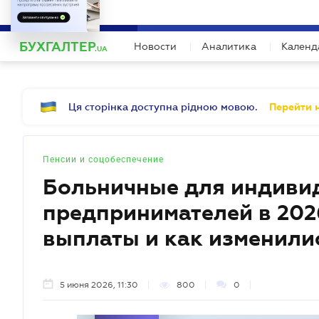
БИЗНЕСУ
ЮРИСТУ
Б
"За межами звітності" Серія профес
БУХГАЛТЕР
Новости
Аналитика
Календ
Спільно з бухгалтерами формуємо програ
.UA
Ця сторінка доступна рідною мовою.
Перейти н
Пенсии и соцобеспечение
Больничные для индиви
предпринимателей в 2026
выплаты и как изменили
5 июня 2026, 11:30
800
0