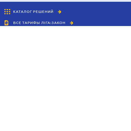
КАТАЛОГ РЕШЕНИЙ
ВСЕ ТАРИФЫ ЛІГА:ЗАКОН
Сотрудничество
Агенты
Дилеры
Политика
конфиденциальности
Условия использования
сайта
Реклама
Блог
Новости компании
Руководства