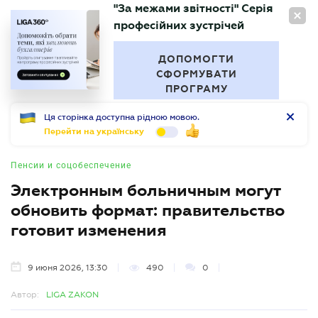
"За межами звітності" Серія
RU
професійних зустрічей
БУХГАЛТЕР
.UA
ДОПОМОГТИ
СФОРМУВАТИ
ПРОГРАМУ
Ця сторінка доступна рідною мовою.
Перейти на українську
Пенсии и соцобеспечение
Электронным больничным могут
обновить формат: правительство
готовит изменения
9 июня 2026, 13:30
490
0
Автор:
LIGA ZAKON