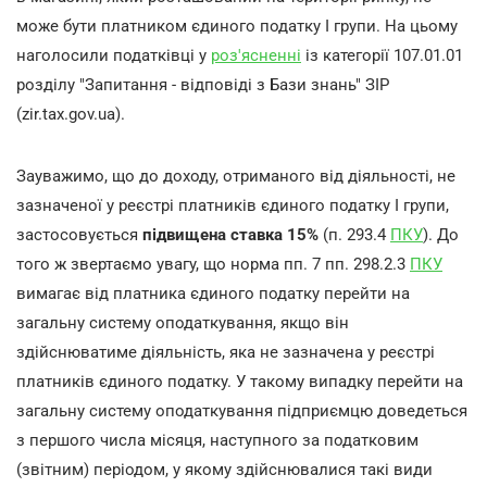
може бути платником єдиного податку І групи. На цьому
наголосили податківці у
роз'ясненні
із категорії 107.01.01
розділу "Запитання - відповіді з Бази знань" ЗІР
(zir.tax.gov.ua).
Зауважимо, що до доходу, отриманого від діяльності, не
зазначеної у реєстрі платників єдиного податку І групи,
застосовується
підвищена ставка 15%
(п. 293.4
ПКУ
). До
того ж звертаємо увагу, що норма пп. 7 пп. 298.2.3
ПКУ
вимагає від платника єдиного податку перейти на
загальну систему оподаткування, якщо він
здійснюватиме діяльність, яка не зазначена у реєстрі
платників єдиного податку. У такому випадку перейти на
загальну систему оподаткування підприємцю доведеться
з першого числа місяця, наступного за податковим
(звітним) періодом, у якому здійснювалися такі види