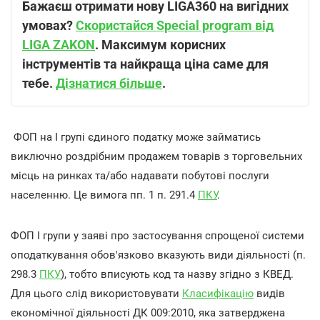
Бажаєш отримати нову LIGA360 на вигідних
умовах?
Скористайся Special program від
LIGA ZAKON
. Максимум корисних
інструментів та найкраща ціна саме для
тебе.
Дізнатися більше
.
ФОП на І групі єдиного податку може займатись
виключно роздрібним продажем товарів з торговельних
місць на ринках та/або надавати побутові послуги
населенню. Це вимога пп. 1 п. 291.4
ПКУ
.
ФОП І групи у заяві про застосування спрощеної системи
оподаткування обов'язково вказують види діяльності (п.
298.3
ПКУ
), тобто вписують код та назву згідно з КВЕД.
Для цього слід використовувати
Класифікацію
видів
економічної діяльності ДК 009:2010, яка затверджена