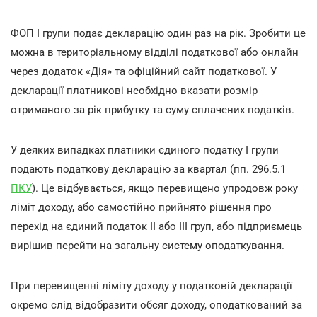
ФОП І групи подає декларацію один раз на рік. Зробити це
можна в територіальному відділі податкової або онлайн
через додаток «Дія» та офіційний сайт податкової. У
декларації платникові необхідно вказати розмір
отриманого за рік прибутку та суму сплачених податків.
У деяких випадках платники єдиного податку І групи
подають податкову декларацію за квартал (пп. 296.5.1
ПКУ
). Це відбувається, якщо перевищено упродовж року
ліміт доходу, або самостійно прийнято рішення про
перехід на єдиний податок ІІ або ІІІ груп, або підприємець
вирішив перейти на загальну систему оподаткування.
При перевищенні ліміту доходу у податковій декларації
окремо слід відобразити обсяг доходу, оподаткований за