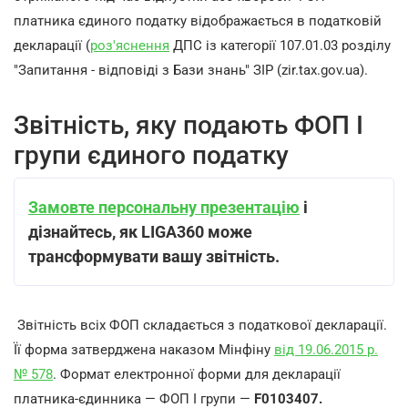
платника єдиного податку відображається в податковій
декларації (
роз'яснення
ДПС із категорії 107.01.03 розділу
"Запитання - відповіді з Бази знань" ЗІР (zir.tax.gov.ua).
Звітність, яку подають ФОП І
групи єдиного податку
Замовте персональну презентацію
і
дізнайтесь, як LIGA360 може
трансформувати вашу звітність.
Звітність всіх ФОП складається з податкової декларації.
Її форма затверджена наказом Мінфіну
від 19.06.2015 р.
№ 578
. Формат електронної форми для декларації
платника-єдинника — ФОП І групи —
F0103407.