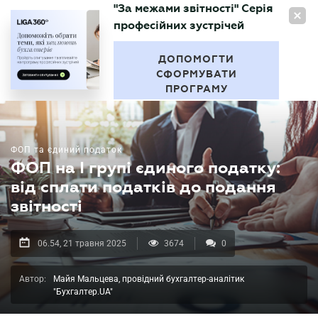
"За межами звітності" Серія
UA
професійних зустрічей
БУХГАЛТЕР
.UA
ДОПОМОГТИ
СФОРМУВАТИ
ПРОГРАМУ
ФОП та єдиний податок
ФОП на І групі єдиного податку:
від сплати податків до подання
звітності
06.54, 21 травня 2025
3674
0
Автор:
Майя Мальцева, провідний бухгалтер-аналітик
"Бухгалтер.UA"