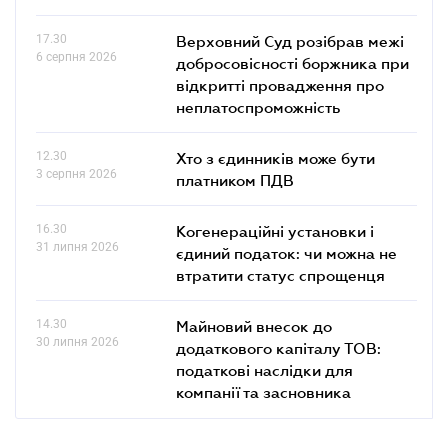
17.30
Верховний Суд розібрав межі
6 серпня 2026
добросовісності боржника при
відкритті провадження про
неплатоспроможність
12.30
Хто з єдинників може бути
3 серпня 2026
платником ПДВ
16.30
Когенераційні установки і
31 липня 2026
єдиний податок: чи можна не
втратити статус спрощенця
14.30
Майновий внесок до
30 липня 2026
додаткового капіталу ТОВ:
податкові наслідки для
компанії та засновника