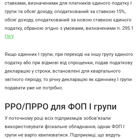
ставками, визначеними для платників єдиного податку І
групи та обсяг доходу, оподаткований за ставкою 15%,
обсяг доходу, оподаткований за новою ставкою єдиного
податку, обраною згідно з умовами, визначеними п. 295.1
ПКУ
.
Якщо єдинник І групи, при переході на іншу групу єдиного
податку або при відмові від спрощенки, подав податкову
декларацію у строки, встановлені для квартального
звітного періоду, то річну декларацію як єдиннику І групи
подавати уже не потрібно.
РРО/ПРРО для ФОП І групи
У поточному році всіх підприємців зобов'язали
використовувати фіскальне обладнання, однак ФОП І
групи не варто хвилюватися. Підприємці, що ведуть