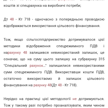
коштів зі спецрахунка на виробничі потреби;
Дт
48
- Кт 718 - одночасно з попередньою проводкою
відображається використання цільового фінансування.
Тож, якщо сільгосппідприємство дотримувалося цієї
методики відображення спецрежимного ПДВ і
на
рахунку
48
залишився невикористаний залишок, це
означає, що на суму цього залишку на субрахунку 315
"Спеціальний
рахунок
…" залишилися невикористаними
суми спецрежимного ПДВ. Використавши кошти ПДВ,
остаточно використаємо й залишок цільового
фінансування на
рахунку
48
(Дт
48
- Кт 718).
Нерідко на практиці цієї методології
не
дотримуються.
Тож у такому разі потрібно проаналізувати, яким чином