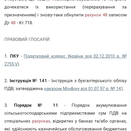
дочекатися їх використання (перерахування за
призначенням) і знову-таки обнулити
рахунок
48
записом
Дт
48
- Кт 718.
ПРАВОВИЙ ГЛОСАРІЙ
1.
ПКУ
-
Податковий кодекс України від 02.12.2010 р. №
2755-VI
.
2.
Інструкція № 141
- Інструкція з бухгалтерського обліку
ПДВ, затверджена
наказом Мінфіну від 01.07.97 р. № 141
.
3.
Порядок № 11
- Порядок акумулювання
сільськогосподарськими підприємствами сум ПДВ на
спеціальних
рахунках
, відкритих у банках та/або органах,
які здійснюють казначейське обслуговування бюджетних