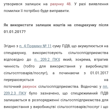
утворився залишок на
рахунку
48
. У разі виявлення
помилки її потрібно буде виправити.
Як використати залишок коштів на спецрахунку після
01.01.2017?
Згідно з
п. 4 Порядку № 11
суму ПДВ, що акумулюється на
спецрахунку, використовують сільгосппідприємства
відповідно до
п. 209.2 ПКУ
, який, зокрема, втратив
чинність (тобто для використання у виробництві
сільгосптоварів/послуг), а починаючи з 01.01.2017
перераховується на
поточний
рахунок
сільгосппідприємства. Водночас у
пп.
209.2.3 ПКУ
було зазначено, що спецрежимний ПДВ
залишається в розпорядженні сільгосппідприємства для
використання у виробництві сільгосптоварів/послуг і що