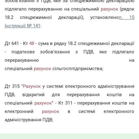
зобов'язання з ПДВ, яке за спецрежимною декларацією
підлягало перерахуванню на спеціальний
рахунок
(рядок
18.2 спецрежимної декларації), установлено
п. 15
Інструкції № 141
:
Дт 641 - Кт
48
- сума в рядку 18.2 спецрежимної декларації
- податкове зобов'язання з ПДВ, яке підлягало
перерахуванню на
спеціальний
рахунок
сільгосппідприємства;
Дт 315 "
Рахунок
у системі електронного адміністрування
ПДВ, відкритий для перерахування коштів на
спеціальний
рахунок
" - Кт 311 - перерахування коштів на
електронний
рахунок
в системі електронного
адміністрування ПДВ;