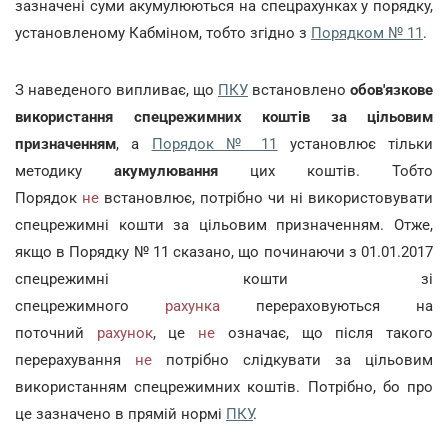
зазначені суми акумулюються на спецрахунках у порядку,
установленому Кабміном, тобто згідно з
Порядком № 11
.
З наведеного випливає, що
ПКУ
встановлено
обов'язкове
використання спецрежимних коштів за цільовим
призначенням
, а
Порядок № 11
установлює тільки
методику
акумулювання
цих коштів. Тобто
Порядок
не
встановлює, потрібно чи ні використовувати
спецрежимні кошти за цільовим призначенням. Отже,
якщо в Порядку № 11 сказано, що починаючи з 01.01.2017
спецрежимні кошти зі
спецрежимного
рахунка
перераховуються на
поточний
рахунок
, це
не
означає, що після такого
перерахування
не
потрібно слідкувати за цільовим
використанням спецрежимних коштів. Потрібно, бо про
це зазначено в прямій нормі
ПКУ
.