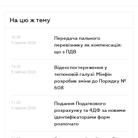
На цю ж тему
16.30
Передача пального
5 серпня 2026
перевізнику як компенсація:
що з ПДВ
14.30
Відеоспостереження у
5 серпня 2026
тютюновій галузі: Мінфін
розробив зміни до Порядку №
608
11.30
Подання Податкового
5 серпня 2026
розрахунку та 4ДФ за новими
ідентифікаторами форм
розпочато