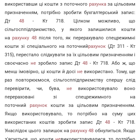
використавши ці кошти з поточного
рахунка
за цільовим
призначенням, потрібно зробити бухгалтерський запис:
Дт
48
- Кт 718. Цілком можливо, що
сільгосппідприємство, у якого залишилися кошти
на
рахунку
48
після того, як перерахувало спецрежимні
кошти зі спеціального на поточний
рахунок
(Дт 311 - Кт
315), перестало слідкувати за їх цільовим призначенням і
своєчасно
не
зробило запис Дт
48
- Кт 718. Або ж, що
менш імовірно, ці кошти й досі
не
використано. Тому, ще
раз повторюємося, сільгосппідприємству спершу слід
перевірити, чи, бува,
не
використовувало воно
перераховані зі спецрежимного на
поточний
рахунок
кошти за цільовим призначенням.
Якщо використовувало, то потрібно на суму цих
використаних коштів зробити запис Дт
48
- Кт 718.
Унаслідок цього залишок на
рахунку
48
обнулиться. Якщо
з'ясується, що кошти
не
використовувалися, то потрібно