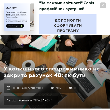
"За межами звітності" Серія
UA
професійних зустрічей
БУХГАЛТЕР
.UA
ДОПОМОГТИ
СФОРМУВАТИ
ПРОГРАМУ
ПДВ
У колишнього спецрежимника не
закрито рахунок 48: як бути
08.00, 4 вересня 2017
907
0
Автор:
Компанія "ЛІГА:ЗАКОН"