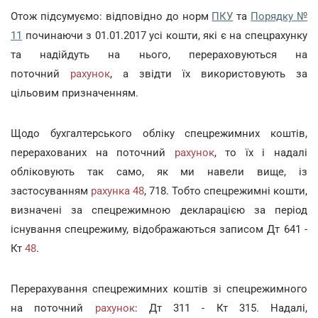
Отож підсумуємо: відповідно до норм
ПКУ
та
Порядку №
11
починаючи з 01.01.2017 усі кошти, які є на спецрахунку
та надійдуть на нього, перераховуються на
поточний
рахунок
, а звідти їх використовують за
цільовим призначенням.
Щодо бухгалтерського обліку спецрежимних коштів,
перерахованих на поточний
рахунок
, то їх і надалі
обліковують так само, як ми навели вище, із
застосуванням
рахунка
48
, 718. Тобто спецрежимні кошти,
визначені за спецрежимною декларацією за період
існування спецрежиму, відображаються записом Дт 641 -
Кт
48
.
Перерахування спецрежимних коштів зі спецрежимного
на поточний
рахунок
: Дт 311 - Кт 315. Надалі,