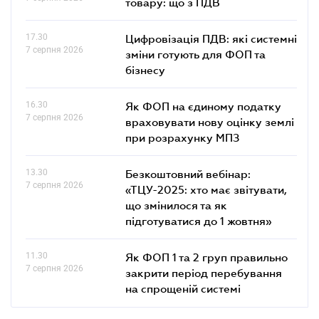
товару: що з ПДВ
17.30
Цифровізація ПДВ: які системні
7 серпня 2026
зміни готують для ФОП та
бізнесу
16.30
Як ФОП на єдиному податку
7 серпня 2026
враховувати нову оцінку землі
при розрахунку МПЗ
13.30
Безкоштовний вебінар:
7 серпня 2026
«ТЦУ-2025: хто має звітувати,
що змінилося та як
підготуватися до 1 жовтня»
11.30
Як ФОП 1 та 2 груп правильно
7 серпня 2026
закрити період перебування
на спрощеній системі