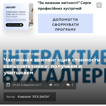
"За межами звітності" Серія
UA
професійних зустрічей
БУХГАЛТЕР
.UA
ДОПОМОГТИ
СФОРМУВАТИ
ПРОГРАМУ
ФОП та єдиний податок
Частичная компенсация стоимости
сельхозтехники: получаем и
учитываем
09.00, 6 вересня 2017
473
0
Автор:
Компанія "ЛІГА:ЗАКОН"