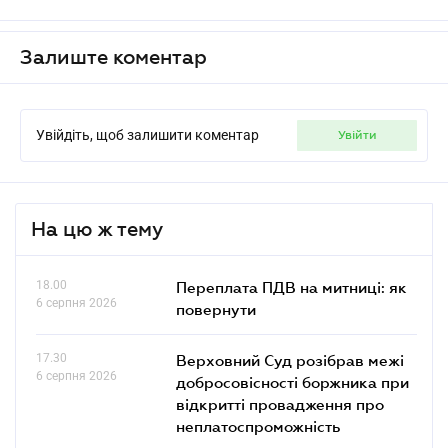
Залиште коментар
Увійдіть, щоб залишити коментар
увійти
На цю ж тему
18.00
Переплата ПДВ на митниці: як
6 серпня 2026
повернути
17.30
Верховний Суд розібрав межі
6 серпня 2026
добросовісності боржника при
відкритті провадження про
неплатоспроможність