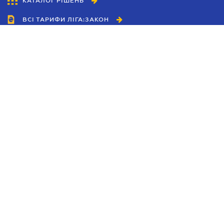
КАТАЛОГ РІШЕНЬ
ВСІ ТАРИФИ ЛІГА:ЗАКОН
Співробітництво
Агенти
Дилери
Політика конфіденційності
Умови використання сайту
Реклама
Блог
Новини компанії
Керівництва
Каталоги компаній
Теми в центрі уваги