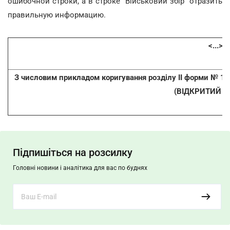
ошибочной строки, а в строке "Військовий збір" отразить
правильную информацию.
<...>
З числовим прикладом коригування розділу ІІ форми № 1
(ВІДКРИТИЙ Д
Підпишіться на розсилку
Головні новини і аналітика для вас по буднях