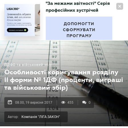
"За межами звітності" Серія
UA
професійних зустрічей
БУХГАЛТЕР
.UA
ДОПОМОГТИ
СФОРМУВАТИ
ПРОГРАМУ
ПДФО та військовий збір
Особливості коригування розділу
ІІ форми № 1ДФ (проценти, виграші
та військовий збір)
08.00, 19 вересня 2017
455
0
Автор:
Компанія "ЛІГА:ЗАКОН"