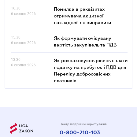
16.30
Помилка в реквізитах
6 серпня 2026
отримувача акцизної
накладної: як виправити
15.30
Як формувати очікувану
6 серпня 2026
вартість закупівель та ПДВ
13.30
Як розраховують рівень сплати
6 серпня 2026
податку на прибуток і ПДВ для
Переліку добросовісних
платників
Центр підтримки користувачів
0-800-210-103