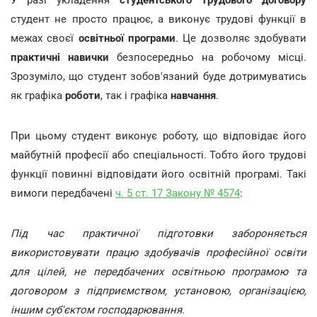
У разі укладення
студентського трудового договору
студент не просто працює, а виконує трудові функції в
межах своєї
освітньої програми
. Це дозволяє здобувати
практичні навички
безпосередньо на робочому місці.
Зрозуміло, що студент зобов'язаний буде дотримуватись
як графіка
роботи
, так і графіка
навчання
.
При цьому студент виконує роботу, що відповідає його
майбутній професії або спеціальності. Тобто його трудові
функції повинні відповідати його освітній програмі. Такі
вимоги передбачені
ч. 5 ст. 17 Закону № 4574
:
Під час практичної підготовки забороняється
використовувати працю здобувачів професійної освіти
для цілей, не передбачених освітньою програмою та
договором з підприємством, установою, організацією,
іншим суб'єктом господарювання.