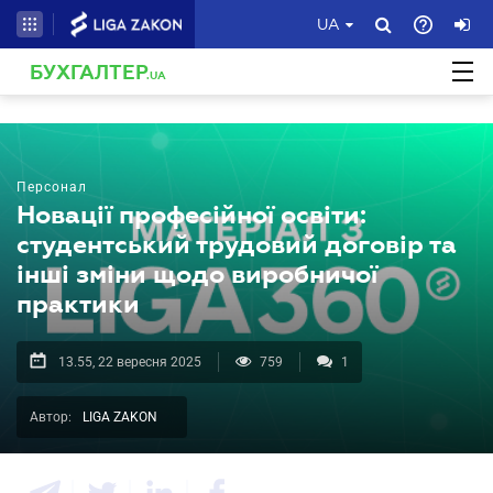
UA
БУХГАЛТЕР
.UA
Персонал
Новації професійної освіти:
студентський трудовий договір та
інші зміни щодо виробничої
практики
13.55, 22 вересня 2025
759
1
Автор:
LIGA ZAKON