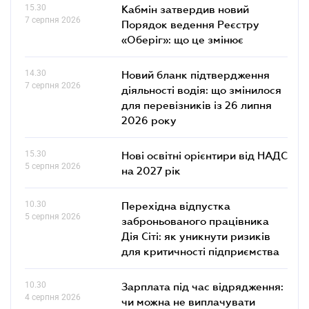
15.30
Кабмін затвердив новий
7 серпня 2026
Порядок ведення Реєстру
«Оберіг»: що це змінює
14.30
Новий бланк підтвердження
7 серпня 2026
діяльності водія: що змінилося
для перевізників із 26 липня
2026 року
15.30
Нові освітні орієнтири від НАДС
5 серпня 2026
на 2027 рік
10.30
Перехідна відпустка
5 серпня 2026
заброньованого працівника
Дія Сіті: як уникнути ризиків
для критичності підприємства
10.30
Зарплата під час відрядження:
4 серпня 2026
чи можна не виплачувати