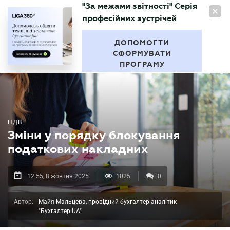
"За межами звітності" Серія
UA
професійних зустрічей
БУХГАЛТЕР
.UA
ДОПОМОГТИ
СФОРМУВАТИ
ПРОГРАМУ
ПДВ
Зміни у порядку блокування
податкових накладних
12.55, 8 жовтня 2025
1025
0
Автор:
Майя Мальцева, провідний бухгалтер-аналітик
"Бухгалтер.UA"