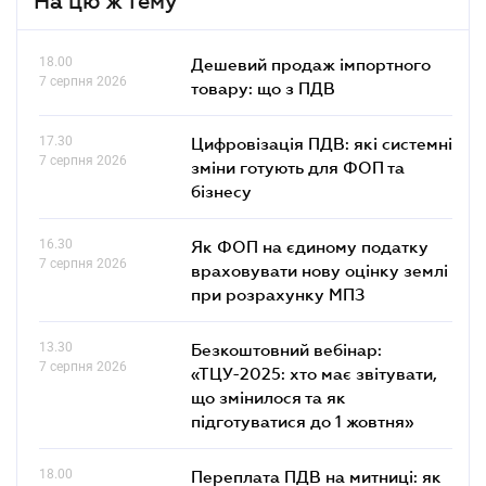
На цю ж тему
18.00
Дешевий продаж імпортного
7 серпня 2026
товару: що з ПДВ
17.30
Цифровізація ПДВ: які системні
7 серпня 2026
зміни готують для ФОП та
бізнесу
16.30
Як ФОП на єдиному податку
7 серпня 2026
враховувати нову оцінку землі
при розрахунку МПЗ
13.30
Безкоштовний вебінар:
7 серпня 2026
«ТЦУ-2025: хто має звітувати,
що змінилося та як
підготуватися до 1 жовтня»
18.00
Переплата ПДВ на митниці: як