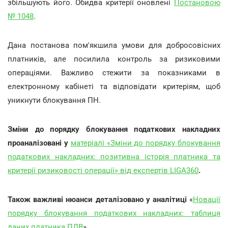
збільшують його. Обидва критерії оновлені
Постановою
№ 1048
.
Дана постанова пом'якшила умови для добросовісних
платників, але посилила контроль за ризиковими
операціями. Важливо стежити за показниками в
електронному кабінеті та відповідати критеріям, щоб
уникнути блокування ПН.
Зміни до порядку блокування податкових накладних
проаналізовані у
матеріалі «Зміни до порядку блокування
податкових накладних: позитивна історія платника та
критерії ризиковості операції» від експертів LIGA360
.
Також важливі нюанси деталізовано у аналітиці
«
Новації
порядку блокування податкових накладних: таблиця
даних платника ПДВ
»