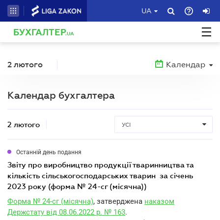
UA
БУХГАЛТЕР
.UA
2 лютого
Календар
Календар бухгалтера
2 лютого
УСІ
Останній день подання
звіту про виробництво продукції тваринництва та
кількість сільськогосподарських тварин за січень
2023 року (форма № 24-сг (місячна))
Форма № 24-сг (місячна)
, затверджена
наказом
Держстату від 08.06.2022 р. № 163
.