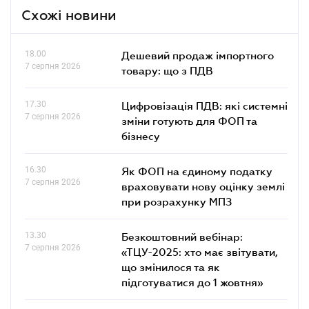
Схожі новини
18.00
Дешевий продаж імпортного
7 серпня 2026
товару: що з ПДВ
17.30
Цифровізація ПДВ: які системні
7 серпня 2026
зміни готують для ФОП та
бізнесу
16.30
Як ФОП на єдиному податку
7 серпня 2026
враховувати нову оцінку землі
при розрахунку МПЗ
13.30
Безкоштовний вебінар:
7 серпня 2026
«ТЦУ-2025: хто має звітувати,
що змінилося та як
підготуватися до 1 жовтня»