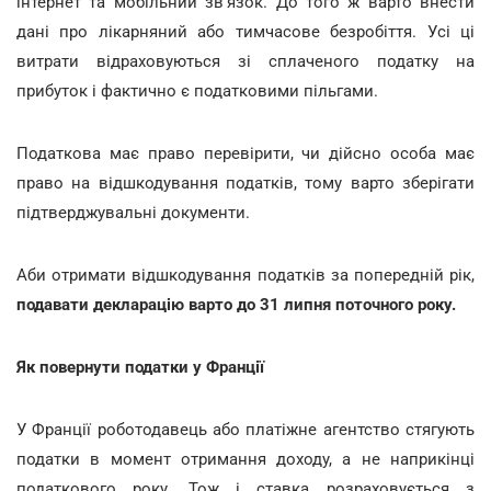
інтернет та мобільний зв'язок. До того ж варто внести
дані про лікарняний або тимчасове безробіття. Усі ці
витрати відраховуються зі сплаченого податку на
прибуток і фактично є податковими пільгами.
Податкова має право перевірити, чи дійсно особа має
право на відшкодування податків, тому варто зберігати
підтверджувальні документи.
Аби отримати відшкодування податків за попередній рік,
подавати декларацію варто до 31 липня поточного року.
Як повернути податки у Франції
У Франції роботодавець або платіжне агентство стягують
податки в момент отримання доходу, а не наприкінці
податкового року. Тож і ставка розраховується з