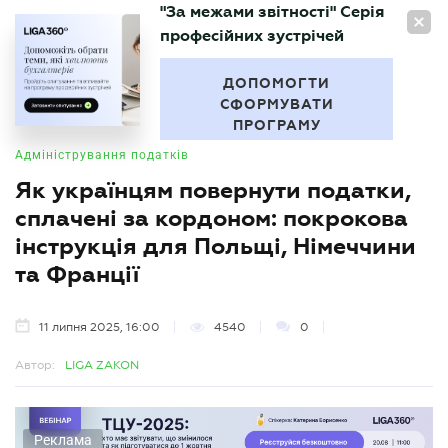
"За межами звітності" Серія
UA
професійних зустрічей
БУХГАЛТЕР
.UA
ДОПОМОГТИ
СФОРМУВАТИ
ПРОГРАМУ
Адміністрування податків
Як українцям повернути податки,
сплачені за кордоном: покрокова
інструкція для Польщі, Німеччини
та Франції
11 липня 2025, 16:00
4540
0
Автор:
LIGA ZAKON
Реклама