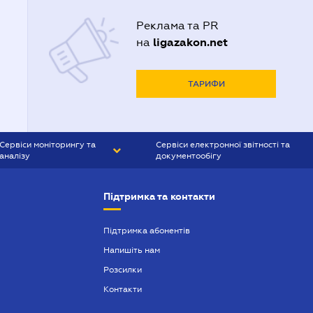
Реклама та PR
ligazakon.net
на
ТАРИФИ
Сервіси моніторингу та
Сервіси електронної звітності та
аналізу
документообігу
CONTR AGENT
Liga:REPORT
Підтримка та контакти
SMS-МАЯК
VERDICTUM
Підтримка абонентів
Напишіть нам
SEMANTRUM
Розсилки
SMS-МАЯК ІПОТЕКА
Контакти