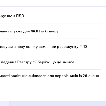
ру: що з ПДВ
міни готують для ФОП та бізнесу
овувати нову оцінку землі при розрахунку МПЗ
 ведення Реєстру «Оберіг»: що це змінює
ості водія: що змінилося для перевізників із 26 липня