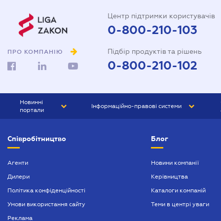
Центр підтримки користувачів
0-800-210-103
Підбір продуктів та рішень
ПРО КОМПАНІЮ
0-800-210-102
Новинні
Інформаційно-правові системи
портали
ЮРЛІГА
Право України
Співробітництво
Блог
БІЗНЕС
ГРАНД
БУХГАЛТЕР.ua
ПРАЙМ
Агенти
Новини компанії
Дилери
Керівництва
БУХГАЛТЕР ПРОФ
Політика конфіденційності
Каталоги компаній
ЮРИСТ ПРОФ
Умови використання сайту
Теми в центрі уваги
ЮРИСТ
Реклама