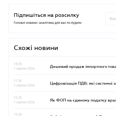
Підпишіться на розсилку
Головні новини і аналітика для вас по буднях
Схожі новини
18.00
Дешевий продаж імпортного това
7 серпня 2026
17.30
Цифровізація ПДВ: які системні з
7 серпня 2026
16.30
Як ФОП на єдиному податку врах
7 серпня 2026
15.30