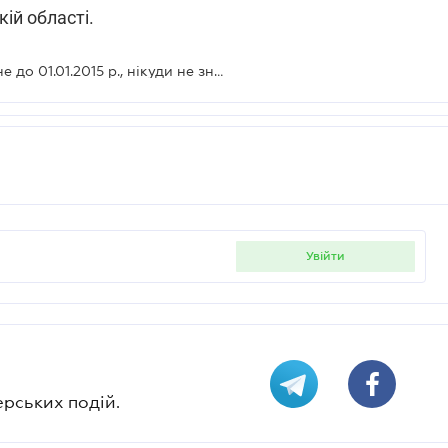
ій області.
Від'ємне значення ПДВ, сформоване до 01.01.2015 р., нікуди не зникне – ДФСУ
увійти
ерських подій.