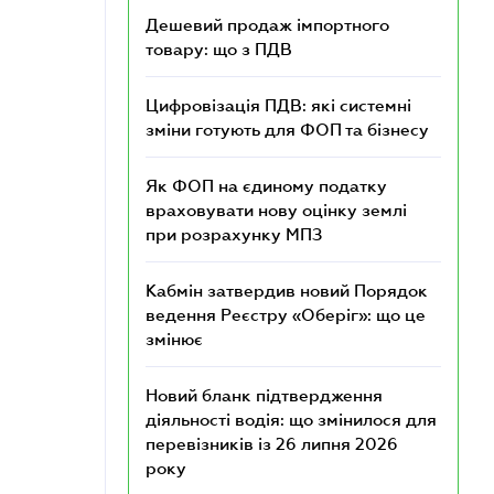
Дешевий продаж імпортного
товару: що з ПДВ
Цифровізація ПДВ: які системні
зміни готують для ФОП та бізнесу
Як ФОП на єдиному податку
враховувати нову оцінку землі
при розрахунку МПЗ
Кабмін затвердив новий Порядок
ведення Реєстру «Оберіг»: що це
змінює
Новий бланк підтвердження
діяльності водія: що змінилося для
перевізників із 26 липня 2026
року