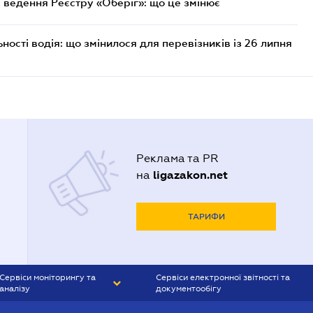
 ведення Реєстру «Оберіг»: що це змінює
ості водія: що змінилося для перевізників із 26 липня
Реклама та PR
ligazakon.net
на
ТАРИФИ
Сервіси моніторингу та
Сервіси електронної звітності та
аналізу
документообігу
CONTR AGENT
Liga:REPORT