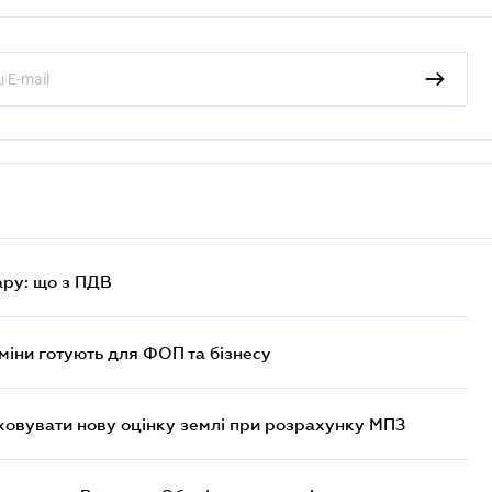
ру: що з ПДВ
міни готують для ФОП та бізнесу
овувати нову оцінку землі при розрахунку МПЗ