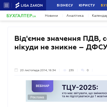
БІЗНЕСУ
ЮРИСТУ
БУ
БУХГАЛТЕР
Новини
Аналітика
Календа
.UA
Від'ємне значення ПДВ, с
нікуди не зникне – ДФС
20 листопада 2014, 16:34
235
0
Реклама