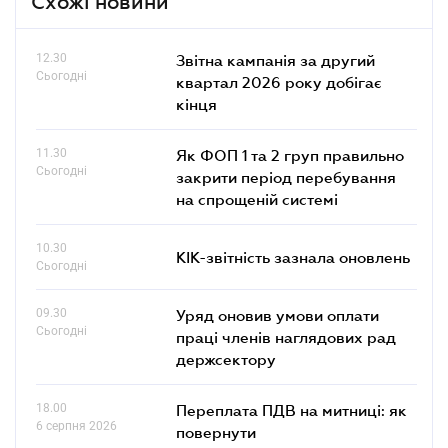
Схожі новини
12.30
Звітна кампанія за другий
Сьогодні
квартал 2026 року добігає
кінця
11.30
Як ФОП 1 та 2 груп правильно
Сьогодні
закрити період перебування
на спрощеній системі
10.30
КІК-звітність зазнала оновлень
Сьогодні
09.30
Уряд оновив умови оплати
Сьогодні
праці членів наглядових рад
держсектору
18.00
Переплата ПДВ на митниці: як
6 серпня 2026
повернути