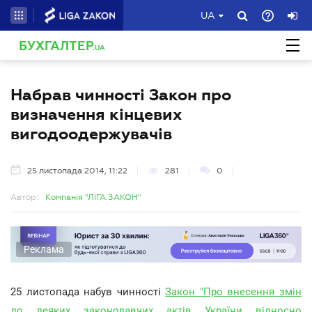
UA
БУХГАЛТЕР
.UA
Набрав чинності Закон про
визначення кінцевих
вигодоодержувачів
25 листопада 2014, 11:22
281
0
Автор:
Компанія "ЛІГА:ЗАКОН"
Реклама
25 листопада набув чинності
Закон "Про внесення змін
до деяких законодавчих актів України відносно