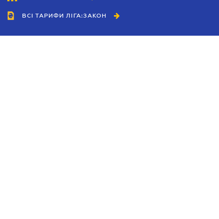
ВСІ ТАРИФИ ЛІГА:ЗАКОН
Співробітництво
Агенти
Дилери
Політика конфіденційності
Умови використання сайту
Реклама
Блог
Новини компанії
Керівництва
Каталоги компаній
Теми в центрі уваги
Підтримка та контакти