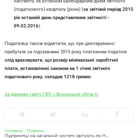
настають за останнім календарним днем звітного
(податкового) кварталу (роки) (
за звітний період 2015
рік останній день представлення звітності -
09.02.2016
).
Податківці також відмітили, що при декларуванні
прибутків за підсумками 2015 року платникам податків
слід враховувати, що розмір мінімальної заробітної
плати, встановленої законом на 1 січня звітного
податкового року, складав 1218 гривен
.
За даними сайту ГФС у Вінницькій області
.
Головна
/
Новини
/
Підприємці на загальній системі звітують по НДФЛ до 9 лютого