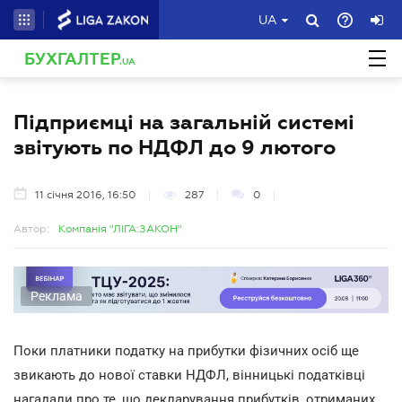
UA
БУХГАЛТЕР
.UA
Підприємці на загальній системі
звітують по НДФЛ до 9 лютого
11 січня 2016, 16:50
287
0
Автор:
Компанія "ЛІГА:ЗАКОН"
Реклама
Поки платники податку на прибутки фізичних осіб ще
звикають до нової ставки НДФЛ, вінницькі податківці
нагадали про те, що декларування прибутків, отриманих