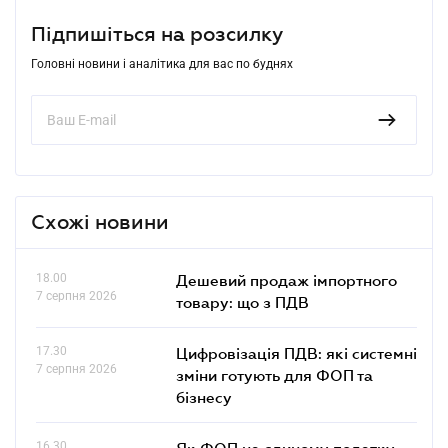
Підпишіться на розсилку
Головні новини і аналітика для вас по буднях
Схожі новини
18.00
Дешевий продаж імпортного
7 серпня 2026
товару: що з ПДВ
17.30
Цифровізація ПДВ: які системні
7 серпня 2026
зміни готують для ФОП та
бізнесу
16.30
Як ФОП на єдиному податку