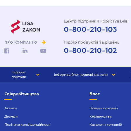
Центр підтримки користувачів
0-800-210-103
Підбір продуктів та рішень
ПРО КОМПАНІЮ
0-800-210-102
Новинні
Інформаційно-правові системи
портали
ЮРЛІГА
Право України
Співробітництво
Блог
БІЗНЕС
ГРАНД
БУХГАЛТЕР.ua
ПРАЙМ
Агенти
Новини компанії
Дилери
Керівництва
БУХГАЛТЕР ПРОФ
Політика конфіденційності
Каталоги компаній
ЮРИСТ ПРОФ