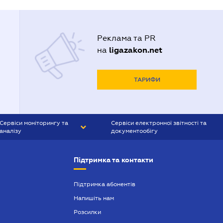
Реклама та PR
ligazakon.net
на
ТАРИФИ
Сервіси моніторингу та
Сервіси електронної звітності та
аналізу
документообігу
CONTR AGENT
Liga:REPORT
Підтримка та контакти
SMS-МАЯК
VERDICTUM
Підтримка абонентів
Напишіть нам
SEMANTRUM
Розсилки
SMS-МАЯК ІПОТЕКА