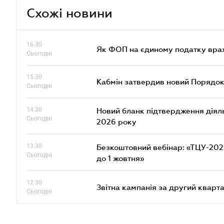
Схожі новини
16.30
Як ФОП на єдиному податку врах
Сьогодні
15.30
Кабмін затвердив новий Порядок
Сьогодні
14.30
Новий бланк підтвердження діяльн
Сьогодні
2026 року
13.30
Безкоштовний вебінар: «ТЦУ-2025:
Сьогодні
до 1 жовтня»
12.30
Звітна кампанія за другий кварта
Сьогодні