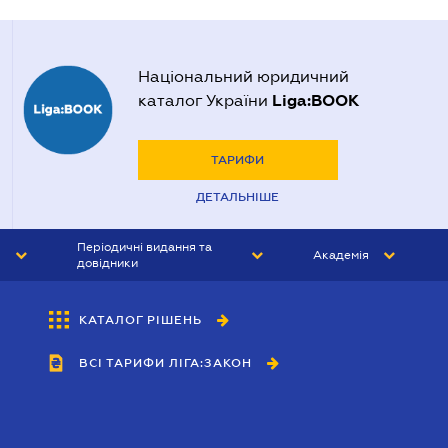
Національний юридичний
Liga:BOOK
каталог України
ТАРИФИ
ДЕТАЛЬНІШЕ
Періодичні видання та
Академія
довідники
ЮРИСТ&ЗАКОН
АКАДЕМІЯ ЛІГА:ЗАКОН
КАТАЛОГ РІШЕНЬ
БУХГАЛТЕР&ЗАКОН
ВСІ ТАРИФИ ЛІГА:ЗАКОН
ВІСНИК МСФЗ
ІНТЕРБУХ
ОСОБИСТИЙ ЕКСПЕРТ