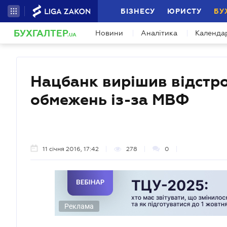
БІЗНЕСУ
ЮРИСТУ
БУ
БУХГАЛТЕР
Новини
Аналітика
Календа
.UA
Нацбанк вирішив відстр
обмежень із-за МВФ
11 січня 2016, 17:42
278
0
Реклама