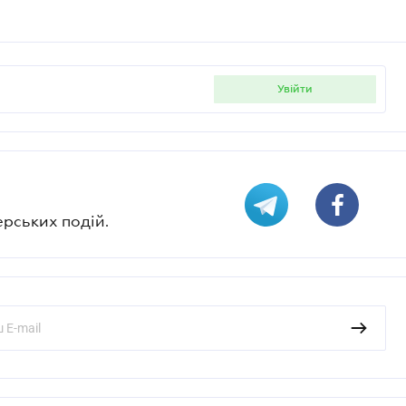
увійти
ерських подій.