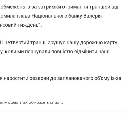
 обмежень із-за затримки отримання траншей від
омила глава Національного банку Валерія
ансовий тиждень" .
ій і четвертий транш, зрушує нашу дорожню карту
у, коли ми планували повністю відмінити наші
 наростити резерви до запланованого об'єму із-за
Нацбанк вирішив відстрочити відміну валютних обмежень із-за МВФ