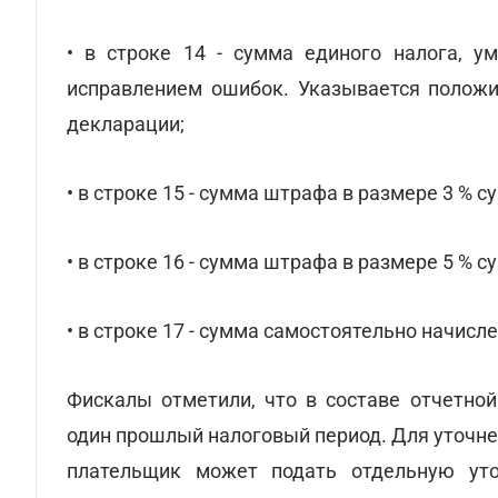
• в строке 14 - сумма единого налога, у
исправлением ошибок. Указывается положит
декларации;
• в строке 15 - сумма штрафа в размере 3 % с
• в строке 16 - сумма штрафа в размере 5 % с
• в строке 17 - сумма самостоятельно начисл
Фискалы отметили, что в составе отчетно
один прошлый налоговый период. Для уточне
плательщик может подать отдельную у