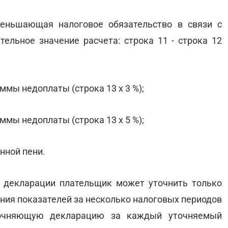
меньшающая налоговое обязательство в связи с
ельное значение расчета: строка 11 - строка 12
уммы недоплаты (строка 13 х 3 %);
уммы недоплаты (строка 13 х 5 %);
енной пени.
й декларации плательщик может уточнить только
ния показателей за несколько налоговых периодов
точняющую декларацию за каждый уточняемый