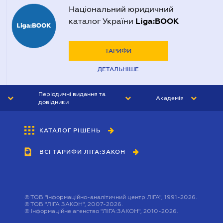
Національний юридичний
Liga:BOOK
каталог України
ТАРИФИ
ДЕТАЛЬНІШЕ
Періодичні видання та
Академія
довідники
ЮРИСТ&ЗАКОН
АКАДЕМІЯ ЛІГА:ЗАКОН
КАТАЛОГ РІШЕНЬ
БУХГАЛТЕР&ЗАКОН
ВСІ ТАРИФИ ЛІГА:ЗАКОН
ВІСНИК МСФЗ
ІНТЕРБУХ
ОСОБИСТИЙ ЕКСПЕРТ
©
ТОВ "інформаційно-аналітичний центр ЛІГА", 1991-2026.
©
ТОВ "ЛІГА ЗАКОН", 2007-2026.
©
Інформаційне агенство "ЛІГА:ЗАКОН", 2010-2026.