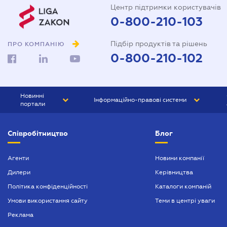
Центр підтримки користувачів
0-800-210-103
Підбір продуктів та рішень
ПРО КОМПАНІЮ
0-800-210-102
Новинні
Інформаційно-правові системи
портали
ЮРЛІГА
Право України
Співробітництво
Блог
БІЗНЕС
ГРАНД
БУХГАЛТЕР.ua
ПРАЙМ
Агенти
Новини компанії
Дилери
Керівництва
БУХГАЛТЕР ПРОФ
Політика конфіденційності
Каталоги компаній
ЮРИСТ ПРОФ
Умови використання сайту
Теми в центрі уваги
ЮРИСТ
Реклама
ПІДПРИЄМЕЦЬ