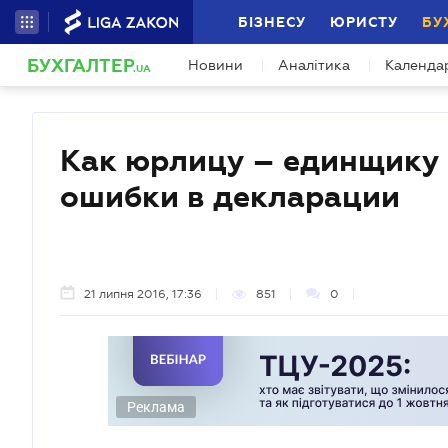
БІЗНЕСУ
ЮРИСТУ
БУ
БУХГАЛТЕР
Новини
Аналітика
Календа
.UA
Как юрлицу – единщику I
ошибки в декларации
21 липня 2016, 17:36
851
0
Реклама