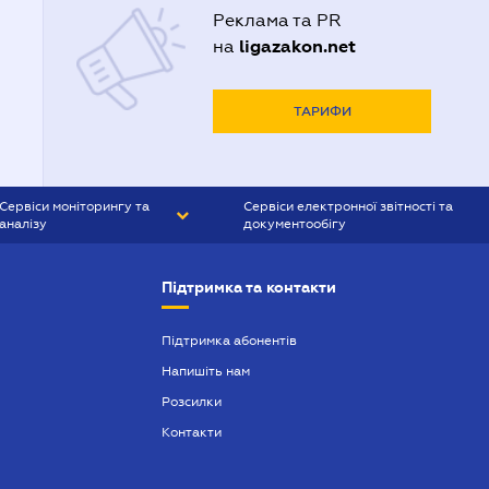
Реклама та PR
ligazakon.net
на
ТАРИФИ
Сервіси моніторингу та
Сервіси електронної звітності та
аналізу
документообігу
CONTR AGENT
Liga:REPORT
Підтримка та контакти
SMS-МАЯК
VERDICTUM
Підтримка абонентів
Напишіть нам
SEMANTRUM
Розсилки
SMS-МАЯК ІПОТЕКА
Контакти