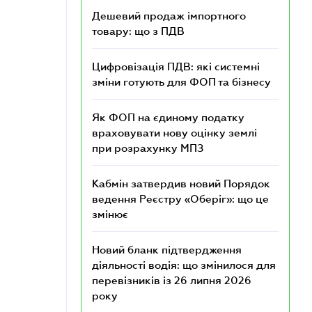
Дешевий продаж імпортного
товару: що з ПДВ
Цифровізація ПДВ: які системні
зміни готують для ФОП та бізнесу
Як ФОП на єдиному податку
враховувати нову оцінку землі
при розрахунку МПЗ
Кабмін затвердив новий Порядок
ведення Реєстру «Оберіг»: що це
змінює
Новий бланк підтвердження
діяльності водія: що змінилося для
перевізників із 26 липня 2026
року