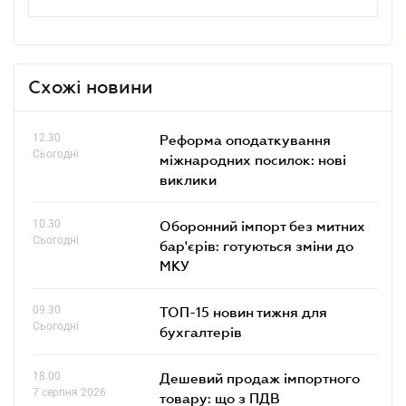
Схожі новини
12.30
Реформа оподаткування
Сьогодні
міжнародних посилок: нові
виклики
10.30
Оборонний імпорт без митних
Сьогодні
бар'єрів: готуються зміни до
МКУ
09.30
ТОП-15 новин тижня для
Сьогодні
бухгалтерів
18.00
Дешевий продаж імпортного
7 серпня 2026
товару: що з ПДВ