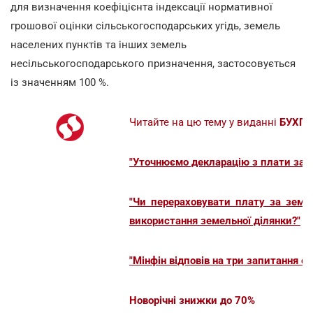
для визначення коефіцієнта індексації нормативної
грошової оцінки сільськогосподарських угідь, земель
населених пунктів та інших земель
несільськогосподарського призначення, застосовується
із значенням 100 %.
Читайте на цю тему у виданні
БУХГА
"Уточнюємо декларацію з плати за з
"Чи перераховувати плату за землю
використання земельної ділянки?"
"Мінфін відповів на три запитання с
Новорічні знижки до 70%