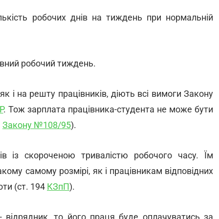
ькість робочих днів на тиждень при нормальній
овний робочий тиждень.
як і на решту працівників, діють всі вимоги Закону
Р
. Тож зарплата працівника-студента не може бути
3
Закону №108/95
).
ів із скороченою тривалістю робочого часу. Їм
кому самому розмірі, як і працівникам відповідних
оти (ст. 194
КЗпП
).
- відрядник, то його праця буде оплачуватись за