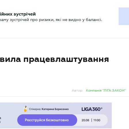
ХГАЛТЕРУ
ійних зустрічей
р
Актуально
му зустрічей про ризики, які не видно у балансі.
авила працевлаштування
Автор:
Компанія "ЛІГА:ЗАКОН"