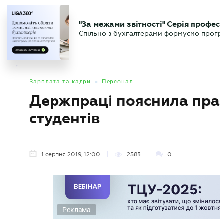
БІЗНЕСУ
ЮРИСТУ
БУ
"За межами звітності" Серія профес
БУХГАЛТЕР
Новини
Аналітика
Календа
Спільно з бухгалтерами формуємо програ
.UA
•
Зарплата та кадри
Персонал
Держпраці пояснила пр
студентів
1 серпня 2019, 12:00
2583
0
Реклама