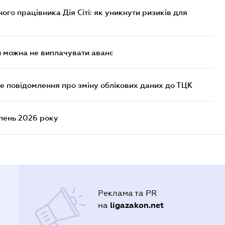
го працівника Дія Сіті: як уникнути ризиків для
и можна не виплачувати аванс
е повідомлення про зміну облікових даних до ТЦК
ипень 2026 року
Реклама та PR
ligazakon.net
на