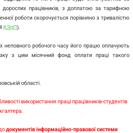
 дорослих працівників, з доплатою за тарифною
денної роботи скорочується порівняно з тривалістю
94
КЗпП
).
ах неповного робочого часу його працю оплачують
язку з цим місячний фонд оплати праці такого
овській області.
ливості використання праці працівників-студентів
хгалтера.
 до
документів інформаційно-правової системи