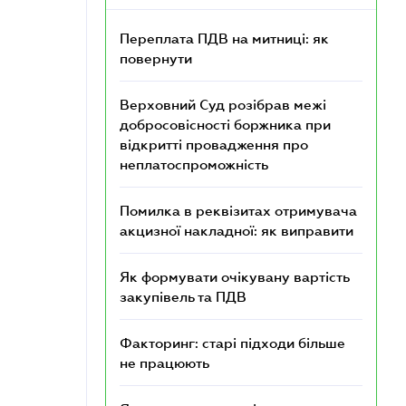
Переплата ПДВ на митниці: як
повернути
Верховний Суд розібрав межі
добросовісності боржника при
відкритті провадження про
неплатоспроможність
Помилка в реквізитах отримувача
акцизної накладної: як виправити
Як формувати очікувану вартість
закупівель та ПДВ
Факторинг: старі підходи більше
не працюють