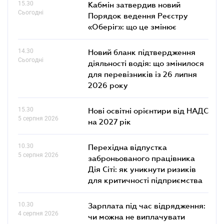
15.30
Кабмін затвердив новий
Сьогодні
Порядок ведення Реєстру
«Оберіг»: що це змінює
14.30
Новий бланк підтвердження
Сьогодні
діяльності водія: що змінилося
для перевізників із 26 липня
2026 року
15.30
Нові освітні орієнтири від НАДС
5 серпня 2026
на 2027 рік
10.30
Перехідна відпустка
5 серпня 2026
заброньованого працівника
Дія Сіті: як уникнути ризиків
для критичності підприємства
10.30
Зарплата під час відрядження:
4 серпня 2026
чи можна не виплачувати