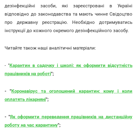
дезінфекційні засоби, які зареєстровані в Україні
відповідно до законодавства та мають чинне Свідоцтво
про державну реєстрацію. Необхідно дотримуватись
інструкції до кожного окремого дезінфекційного засобу.
Читайте також наші аналітичні матеріали:
- "
Карантин в садочку і школі: як оформити відсутність
працівників на роботі
";
- "
Коронавірус та оголошений карантин: кому і коли
оплатять лікарняні
";
- "
Як оформити переведення працівників на дистанційну
роботу на час карантину
";