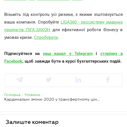
Візьміть під контроль усі ризики, з якими зіштовхується
ваша компанія. Спробуйте
LIGA360 - екосистему хмарних
продуктів ЛІГА:ЗАКОН
для ефективної роботи бізнесу в
умовах кризи.
Спробувати
.
Підписуйтеся на
наш канал у Telegram
і
сторінку в
Facebook
, щоб завжди бути в курсі бухгалтерських подій.
Головна
/
Новини
/
Кардинальні зміни-2020 у трансфертному ціноутворенні — нові правила вже діють
Залиште коментар