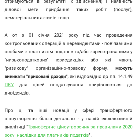
отримуються в результаті їх здійснення) і наявність
ділової мети придбання таких робіт (послуг),
нематеріальних активів тощо.
А от з 01 січня 2021 року під час проведення
контрольованих операцій з нерезидентами - пов'язаними
особами з платником податків та/або зареєстрованими у
"низькоподаткових" юрисдикціях або які мають
"ризикову" організаційно-правову форму,
можуть
виникати "приховані доходи"
, які відповідно до пп. 14.1.49
ПКУ
для цілей оподаткування прирівнюється до
дивідендів.
Про ці та інші новації у сфері трансфертного
ціноутворення більш детально - у нашій ексклюзивній
аналітиці "
Трансфертне ціноутворення за правилами 2020
року: наслідки для платників податків
".