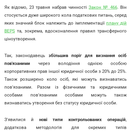
Як відомо, 23 травня набрав чинності
Закон № 466
. Він
стосується дуже широкого кола податкових питань, серед
яких значний блок належить до імплементації
плану дій
BEPS
та, зокрема, вдосконалення правил трансферного
ціноутворення.
Так, законодавець
збільшив поріг для визнання осіб
пов'язаними
через володіння однією особою
корпоративних прав іншої юридичної особи з 20% до 25%.
Також розширено коло осіб, які можуть визнаватись
пов'язаними. Разом із фізичними та юридичними
особами пов'язаними особами можуть також
визнаватись утворення без статусу юридичної особи.
З'явилися й
нові типи контрольованих операцій
,
додаткова методологія для окремих типів