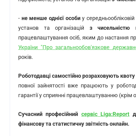
підприємств, установ та організацій
з чисельн
-
не менше однієї особи
у середньообліковій 
установ та організацій
з чисельністю
працевлаштування осіб, яким до настання пра
України "Про загальнообов'язкове державн
років.
Роботодавці самостійно розраховують квоту
повної зайнятості вже працюють у роботод
гарантії у сприянні працевлаштуванню (крім ос
Сучасний професійний
сервіс Liga:Report
до
фінансову та статистичну звітність онлайн.