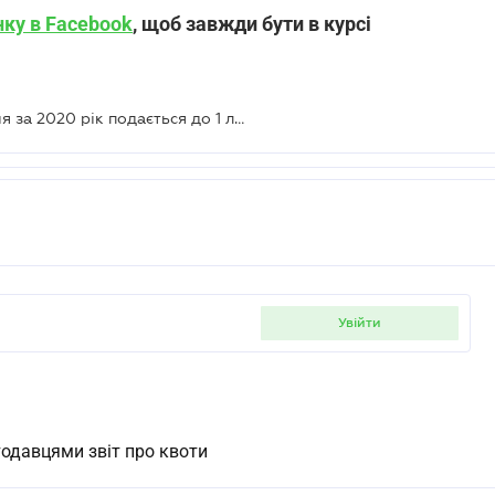
нку в Facebook
, щоб завжди бути в курсі
Звіт про квоти із працевлаштування за 2020 рік подається до 1 лютого
увійти
одавцями звіт про квоти