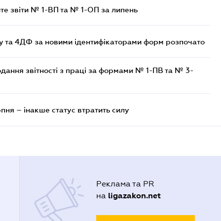
те звіти № 1-ВП та № 1-ОП за липень
 та 4ДФ за новими ідентифікаторами форм розпочато
одання звітності з праці за формами № 1-ПВ та № 3-
рпня – інакше статус втратить силу
Реклама та PR
ligazakon.net
на