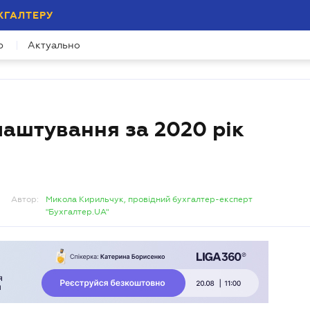
ХГАЛТЕРУ
ійних зустрічей
р
Актуально
му зустрічей про ризики, які не видно у балансі.
лаштування за 2020 рік
Автор:
Микола Кирильчук, провідний бухгалтер-експерт
"Бухгалтер.UA"