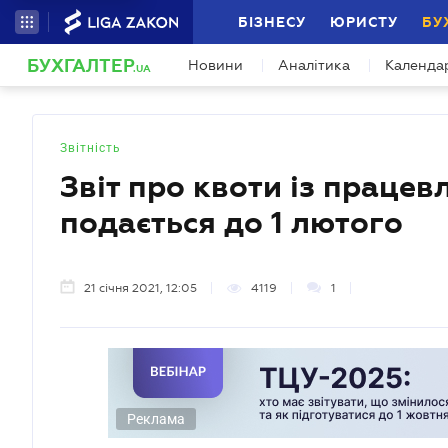
БІЗНЕСУ
ЮРИСТУ
БУ
"За межами звітності" Серія профес
БУХГАЛТЕР
Новини
Аналітика
Календа
Спільно з бухгалтерами формуємо програ
.UA
Звітність
Звіт про квоти із працев
подається до 1 лютого
21 січня 2021, 12:05
4119
1
Реклама