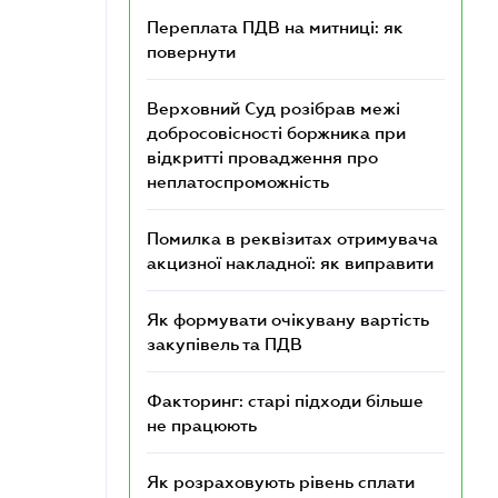
Переплата ПДВ на митниці: як
повернути
Верховний Суд розібрав межі
добросовісності боржника при
відкритті провадження про
неплатоспроможність
Помилка в реквізитах отримувача
акцизної накладної: як виправити
Як формувати очікувану вартість
закупівель та ПДВ
Факторинг: старі підходи більше
не працюють