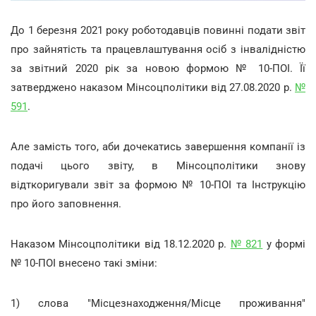
До 1 березня 2021 року роботодавців повинні подати звіт
про зайнятість та працевлаштування осіб з інвалідністю
за звітний 2020 рік за новою формою № 10-ПОІ. Її
затверджено наказом Мінсоцполітики від 27.08.2020 р.
№
591
.
Але замість того, аби дочекатись завершення компанії із
подачі цього звіту, в Мінсоцполітики знову
відткоригували звіт за формою № 10-ПОІ та Інструкцію
про його заповнення.
Наказом Мінсоцполітики від 18.12.2020 р.
№ 821
у формі
№ 10-ПОІ внесено такі зміни:
1) слова "Місцезнаходження/Місце проживання"