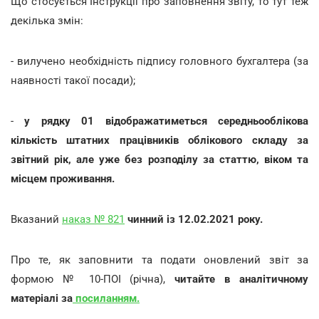
Що стосується Інструкції про заповнення звіту, то тут теж
декілька змін:
- вилучено необхідність підпису головного бухгалтера (за
наявності такої посади);
-
у рядку 01 відображатиметься середньооблікова
кількість штатних працівників облікового складу за
звітний рік, але уже без розподілу за статтю, віком та
місцем проживання.
Вказаний
наказ № 821
чинний із 12.02.2021 року.
Про те, як заповнити та подати оновлений звіт за
формою № 10-ПОІ (річна),
читайте в аналітичному
матеріалі за
посиланням.