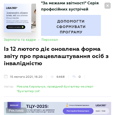
"За межами звітності" Серія
UA
професійних зустрічей
БУХГАЛТЕР
.UA
ДОПОМОГТИ
СФОРМУВАТИ
ПРОГРАМУ
•
Зарплата та кадри
Персонал
Із 12 лютого діє оновлена форма
звіту про працевлаштування осіб з
інвалідністю
15 лютого 2021, 16:20
6468
0
Автор:
Микола Кирильчук, провідний бухгалтер-експерт
"Бухгалтер.UA"
Реклама