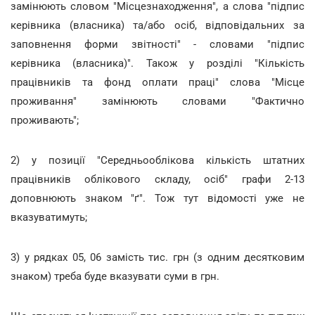
замінюють словом "Місцезнаходження", а слова "підпис
керівника (власника) та/або осіб, відповідальних за
заповнення форми звітності" - словами "підпис
керівника (власника)". Також у розділі "Кількість
працівників та фонд оплати праці" слова "Місце
проживання" замінюють словами "Фактично
проживають";
2) у позиції "Середньооблікова кількість штатних
працівників облікового складу, осіб" графи 2-13
доповнюють знаком "ґ". Тож тут відомості уже не
вказуватимуть;
3) у рядках 05, 06 замість тис. грн (з одним десятковим
знаком) треба буде вказувати суми в грн.