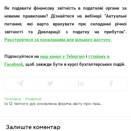
Як подавати фінансову звітність в податкові органи за
новими правилами? Дізнайтеся на вебінарі “Актуальні
питання, які варто врахувати при складанні річної
звітності та Декларації з податку на прибуток”.
Реєструйтеся за посиланням для вільного доступу.
Підписуйтеся на
наш канал у Telegram
і
сторінку в
Facebook
, щоб завжди бути в курсі бухгалтерських подій.
Головна
/
Новини
/
Із 12 лютого діє оновлена форма звіту про працевлаштування осіб з інвалідністю
Залиште коментар