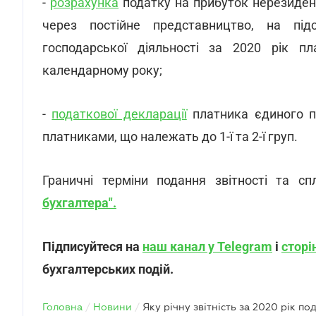
-
розрахунка
податку на прибуток нерезидент
через постійне представництво, на під
господарської діяльності за 2020 рік п
календарному року;
-
податкової декларації
платника єдиного по
платниками, що належать до 1-ї та 2-ї груп.
Граничні терміни подання звітності та 
бухгалтера".
Підписуйтеся на
наш канал у Telegram
і
сторі
бухгалтерських подій.
Головна
/
Новини
/
Яку річну звітність за 2020 рік по