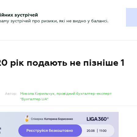
ХГАЛТЕРУ
ійних зустрічей
р
Актуально
му зустрічей про ризики, які не видно у балансі.
20 рік подають не пізніше 1
Автор:
Микола Кирильчук, провідний бухгалтер-експерт
"Бухгалтер.UA"