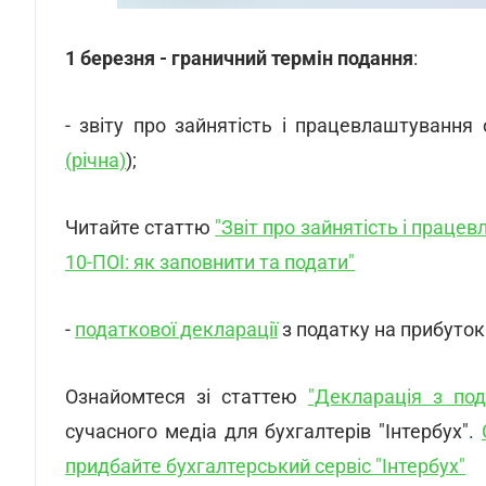
1 березня - граничний термін подання
:
- звіту про зайнятість і працевлаштування о
(річна)
);
Читайте статтю
"Звіт про зайнятість і праце
10-ПОІ: як заповнити та подати"
-
податкової декларації
з податку на прибуток 
Ознайомтеся зі статтею
"Декларація з под
сучасного медіа для бухгалтерів "Інтербух".
придбайте бухгалтерський cервіс "Інтербух"