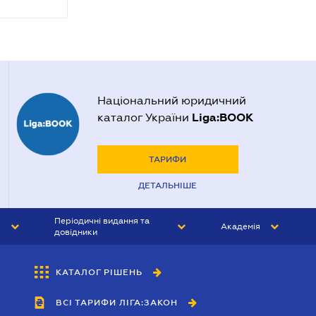
Національний юридичний
Liga:BOOK
каталог України
ТАРИФИ
ДЕТАЛЬНІШЕ
Періодичні видання та
Академія
довідники
ЮРИСТ&ЗАКОН
АКАДЕМІЯ ЛІГА:ЗАКОН
КАТАЛОГ РІШЕНЬ
БУХГАЛТЕР&ЗАКОН
ВСІ ТАРИФИ ЛІГА:ЗАКОН
ВІСНИК МСФЗ