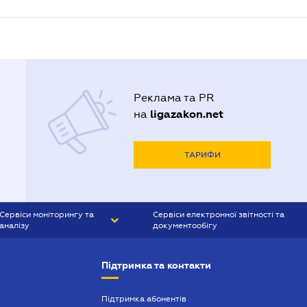
Реклама та PR
ligazakon.net
на
ТАРИФИ
Сервіси моніторингу та
Сервіси електронної звітності та
аналізу
документообігу
CONTR AGENT
Liga:REPORT
Підтримка та контакти
SMS-МАЯК
VERDICTUM
Підтримка абонентів