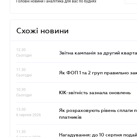
Головні новини і аналітика для вас по буднях
Схожі новини
12.30
Звітна кампанія за другий кварта
Сьогодні
11.30
Як ФОП 1 та 2 груп правильно за
Сьогодні
10.30
КІК-звітність зазнала оновлень
Сьогодні
13.30
Як розраховують рівень сплати п
6 серпня 2026
платників
11.30
Нагадування: до 10 серпня подай