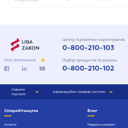
6 серпня 2026
Центр підтримки користувачів
0-800-210-103
Підбір продуктів та рішень
ПРО КОМПАНІЮ
0-800-210-102
Новинні
Інформаційно-правові системи
портали
ЮРЛІГА
Право України
Співробітництво
Блог
БІЗНЕС
ГРАНД
БУХГАЛТЕР.ua
ПРАЙМ
Агенти
Новини компанії