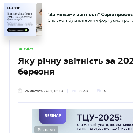
БІЗНЕСУ
ЮРИСТУ
БУ
"За межами звітності" Серія профес
БУХГАЛТЕР
Новини
Аналітика
Календа
Спільно з бухгалтерами формуємо програ
.UA
Звітність
Яку річну звітність за 20
березня
25 лютого 2021, 12:40
2238
0
Реклама