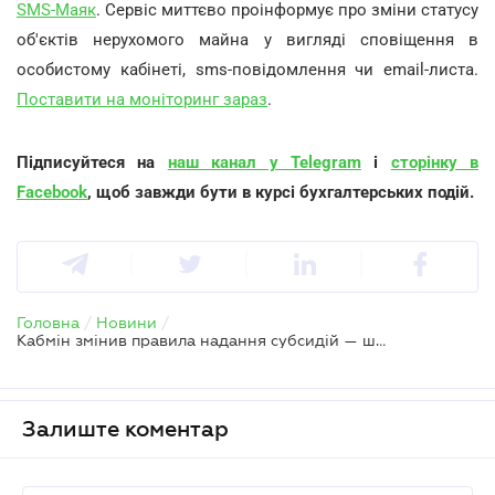
SMS-Маяк
. Сервіс миттєво проінформує про зміни статусу
об'єктів нерухомого майна у вигляді сповіщення в
особистому кабінеті, sms-повідомлення чи email-листа.
Поставити на моніторинг зараз
.
Підписуйтеся на
наш канал у Telegram
і
сторінку в
Facebook
, щоб завжди бути в курсі бухгалтерських подій.
Головна
/
Новини
/
Кабмін змінив правила надання субсидій — шанси зменшать депозити, дивіденди і закордонні поїздки
Залиште коментар