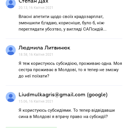
Степан Дах
20.13, 16 Квітня 2021
Власні апетити щодо своїх крадозарплат,
зменшили б;гадаю, корисніше, було б, ніж-
переглядати убозтво, у вигляді САПсидій...
Людмила Литвинюк
18.58, 16 Квітня 2021
Я теж користуюсь субсидією, проживаю одна. Моя
сестра проживає в Молдові, то я тепер не зможу
до неї поїхати?
Liudmulkagris@gmail.com (google)
15.06, 16 Квітня 2021
Я користуюсь субсидіями. То тепер відвідавши
сина в Молдові я втрачу право на субсидії?