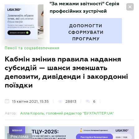
"За межами звітності" Серія
UA
професійних зустрічей
БУХГАЛТЕР
.UA
ДОПОМОГТИ
СФОРМУВАТИ
ПРОГРАМУ
Пенсії та соцзабезпечення
Кабмін змінив правила надання
субсидій — шанси зменшать
депозити, дивіденди і закордонні
поїздки
15 квітня 2021, 15:35
28813
6
Автор:
Алла Король, головний редактор "БУХГАЛТЕР.UA"
Реклама